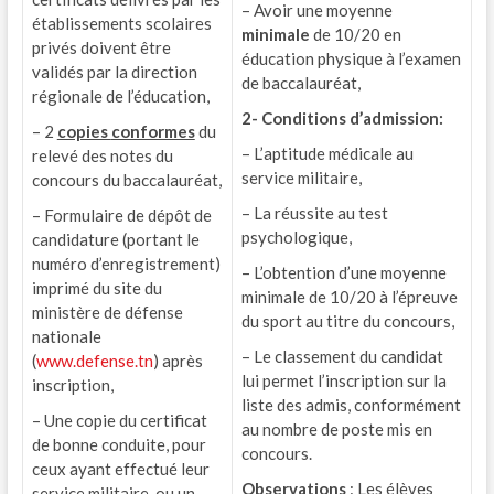
– Avoir une moyenne
établissements scolaires
minimale
de 10/20 en
privés doivent être
éducation physique à l’examen
validés par la direction
de baccalauréat,
régionale de l’éducation,
2- Conditions d’admission:
– 2
copies
conformes
du
– L’aptitude médicale au
relevé des notes du
service militaire,
concours du baccalauréat,
– La réussite au test
– Formulaire de dépôt de
psychologique,
candidature (portant le
numéro d’enregistrement)
– L’obtention d’une moyenne
imprimé du site du
minimale de 10/20 à l’épreuve
ministère de défense
du sport au titre du concours,
nationale
– Le classement du candidat
(
www.defense.tn
) après
lui permet l’inscription sur la
inscription,
liste des admis, conformément
– Une copie du certificat
au nombre de poste mis en
de bonne conduite, pour
concours.
ceux ayant effectué leur
Observations
: Les élèves
service militaire, ou un