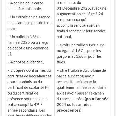
ans en date du
– 4 copies de la carte
31 Décembre 2025, avec une
d’identité nationale,
augmentation de l’âge à 24
– Un extrait de naissance
ans pour ceux qui
ne datant pas plus de trois
accomplissent ou sont en
mois,
train d’accomplir leur service
– Un bulletin N°3 de
national,
l’année 2025 ou un reçu
– avoir une taille supérieure
de dépôt d’une demande
ou égale à 1,67 m pour les
(
),
*
garçons et 1,60 m pour les
– 4 photos d’identité,
filles.
– 2
copies conformes
du
– Etre titulaire du diplôme de
certificat de baccalauréat
baccalauréat ou avoir
pour les admis ou du
accompli au minimum la
certificat de scolarité (
)
quatrième année secondaire
*
ou du certificat de
après avoir passer l’examen
présence pour ceux qui
du baccalauréat
(
pour l’année
ème
ont accompli la 4
2024 ou les
années
année secondaire. Les
précédentes
)
,
certificats délivrés par les