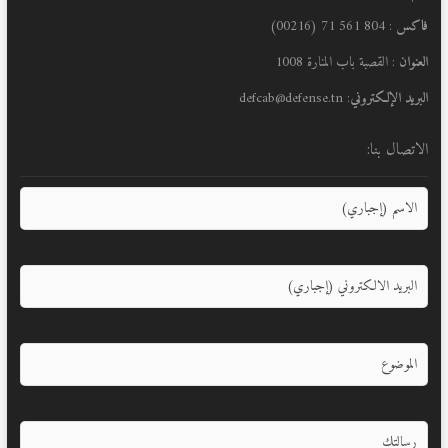
فاكس
: 804 561 71 (00216)
العنوان
: القصبة باب المنارة 1008
البريد الإلكتروني
: defcab@defense.tn
الاتصال بنا: