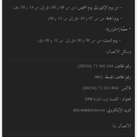
–
من يوم الإثنين إلى يوم الخميس:
من س 08 و 00 دق إلى س 14 و 30 دق،
– يوم الجمعة:
من س 07 و 30 دق إلى س 13 و 00،
* حصّة إستمرارية:
– يوم السبت:
من س 09 و 00 دق إلى س 12 و 00 دق.
وسائل الاتصال:
رقم الهاتف
: 244 560 71 (00216)
رقم الهاتف المبسط
: 1862
فاكس
: 804 561 71 (00216)
العنوان
: القصبة باب المنارة 1008
البريد الإلكتروني
: defcab@defense.tn
الاتصال بنا: