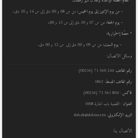
* نظام الحصة الواحدة وخلال شهر رمضان:
–
من يوم الإثنين إلى يوم الخميس:
من س 08 و 00 دق إلى س 14 و 30 دق،
– يوم الجمعة:
من س 07 و 30 دق إلى س 13 و 00،
* حصّة إستمرارية:
– يوم السبت:
من س 09 و 00 دق إلى س 12 و 00 دق.
وسائل الاتصال:
رقم الهاتف
: 244 560 71 (00216)
رقم الهاتف المبسط
: 1862
فاكس
: 804 561 71 (00216)
العنوان
: القصبة باب المنارة 1008
البريد الإلكتروني
: defcab@defense.tn
الاتصال بنا: