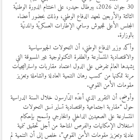
30 جوان 2026، ببرطال حيدر، على اختتام الدورة الوطنيّة
الثالثة والأربعين لمعهد الدفاع الوطني، وذلك بحضور أعضاء
المجلس الأعلى للجيوش وسامي الإطارات العسكريّة والمدنيّة
بالوزارة.
وأكد وزير الدفاع الوطني، أن التحولات الجيوسياسية
والاقتصادية المتسارعة والطفرة التكنولوجية غير المسبوقة التي
يشهدها العالم تفرض على الدول اعتماد مقاربات واستراتيجيات
مرنة تمكنها من كسب رهان التنمية العادلة والشاملة وتعزيز
مقومات الأمن القومي.
وأوضح، أن التقرير الذي أعدّه الدّارسون خلال السنة الدراسية
حول “مقاربة اجتماعية واقتصادية تساير نسق التحولات
المتسارعة على الصعيدين الداخلي والخارجي وتسمح بإحكام
استغلال الإمكانيات والفرص المتاحة من أجل تحقيق تنمية
عادلة وتعزيز مقومات الأمن القومي”، خلص إلى أن التنمية لم