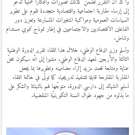
وأكّد أن التقرير تضمن كذلك تصورات وأفكارا عملية تدعو
إلى إرساء مقاربة اجتماعية واقتصادية متجددة تقوم على تطوير
السياسات العمومية ومواكبة المتغيرات المتسارعة وتعزيز دور
الفاعلين الاقتصاديين والاجتماعيين في إطار نموذج تنموي مستدام
وشامل.
وتسلم وزير الدفاع الوطني، خلال هذا اللقاء تقرير الدورة الوطنية
الثالثة والأربعين لمعهد الدفاع الوطني، مشيرا إلى انّه سيكون محلّ
عناية ومتابعة قصد مزيد إثراء مضامينه وتطويرها بما يجعل
المقاربة المقترحة قابلة للتنفيذ تدريجيا، كما تولّى في خاتمة اللقاء
تسليم الشهائد إلى دارسي الدورة، متوجّها لهم بالتهنئة والشكر على
ما بذلوه من جهود طوال السنة التكوينيّة المنقضية.