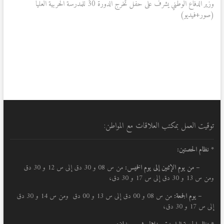
post:
وزير الدفاع الوطني يشرف على حفل تخرّج الدورة 30 للمدرسة الحربية العليا
(صور+فيديو)
توقيت العمل بمكتب العلاقات مع المواطن:
* نظام الحصتين:
–
من يوم الإثنين إلى يوم الخميس:
من س 08 و 30 دق إلى س 12 و 30 دق
ومن س 13 و 30 دق إلى س 17 و 30 دق،
– يوم الجمعة:
من س 08 و 00 دق إلى س 13 و 00 دق ومن س 14 و 30 دق
إلى س 17 و 30 دق،