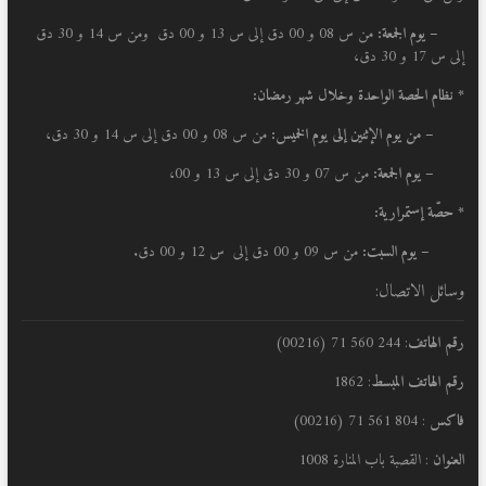
– يوم الجمعة:
من س 08 و 00 دق إلى س 13 و 00 دق ومن س 14 و 30 دق
إلى س 17 و 30 دق،
* نظام الحصة الواحدة وخلال شهر رمضان:
–
من يوم الإثنين إلى يوم الخميس:
من س 08 و 00 دق إلى س 14 و 30 دق،
– يوم الجمعة:
من س 07 و 30 دق إلى س 13 و 00،
* حصّة إستمرارية:
– يوم السبت:
من س 09 و 00 دق إلى س 12 و 00 دق.
وسائل الاتصال:
رقم الهاتف
: 244 560 71 (00216)
رقم الهاتف المبسط
: 1862
فاكس
: 804 561 71 (00216)
العنوان
: القصبة باب المنارة 1008