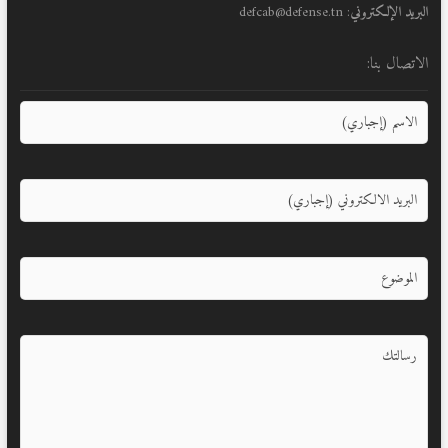
البريد الإلكتروني
: defcab@defense.tn
الاتصال بنا: