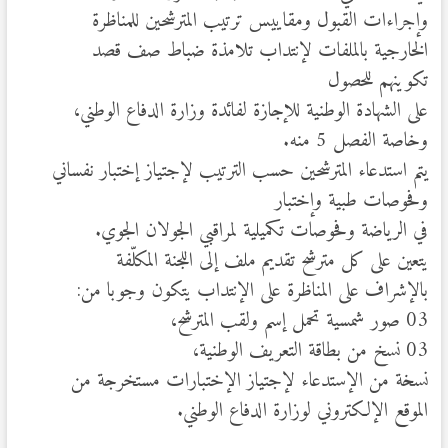
وإجراءات القبول ومقاييس ترتيب المترشحين للمناظرة
الخارجية بالملفات لإنتداب تلامذة ضباط صف قصد
تكوينهم للحصول
على الشهادة الوطنية للإجازة لفائدة وزارة الدفاع الوطني،
وخاصة الفصل 5 منه.
يتم استدعاء المترشحين حسب الترتيب لإجتياز إختبار نفساني
وفحوصات طبية وإختبار
في الرياضة وفحوصات تكميلية لمراقبي الجولان الجوي.
يتعين على كل مترشح تقديم ملف إلى اللجنة المكلّفة
بالإشراف على المناظرة على الإنتداب يتكون وجوبا من:
03 صور شمسية تحمل إسم ولقب المترشح،
03 نسخ من بطاقة التعريف الوطنية،
نسخة من الإستدعاء لإجتياز الإختبارات مستخرجة من
الموقع الإلكتروني لوزارة الدفاع الوطني.