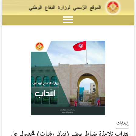
إنتدابات
إنتداب تلامذة ضباط صف (فتيان وفتيات) للحصول على