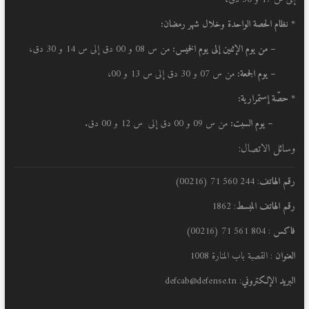
* نظام الحصة الواحدة وخلال شهر رمضان:
–
من يوم الإثنين إلى يوم الخميس:
من س 08 و 00 دق إلى س 14 و 30 دق،
– يوم الجمعة:
من س 07 و 30 دق إلى س 13 و 00،
* حصّة إستمرارية:
– يوم السبت:
من س 09 و 00 دق إلى س 12 و 00 دق.
وسائل الاتصال:
رقم الهاتف
: 244 560 71 (00216)
رقم الهاتف المبسط
: 1862
فاكس
: 804 561 71 (00216)
العنوان
: القصبة باب المنارة 1008
البريد الإلكتروني
: defcab@defense.tn