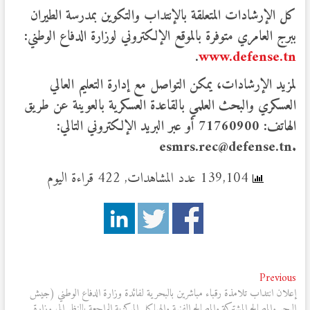
كل الإرشادات المتعلقة بالإنتداب والتكوين بمدرسة الطيران
ببرج العامري متوفرة بالموقع الإلكتروني لوزارة الدفاع الوطني
:
.
www.
defense
.tn
لمزيد الإرشادات، يمكن التواصل مع إدارة التعليم العالي
العسكري والبحث العلمي بالقاعدة العسكرية بالعوينة عن طريق
الهاتف: 71760900 أو عبر البريد الإلكتروني التالي:
.esmrs.rec@defense.tn
139,104 عدد المشاهدات, 422 قراءة اليوم
تصفّح
Previous
Previous
post:
إعلان انتداب تلامذة رقباء مباشرين بالبحرية لفائدة وزارة الدفاع الوطني (جيش
المقالات
البحر والمصالح المشتركة والمصالح الفنية والهياكل المركزية الراجعة بالنظر إلى وزارة