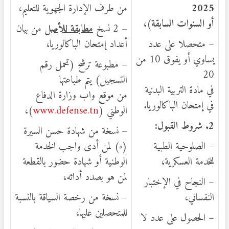
2025
من طرف الإدارة الجهوية للتعليم،
أو
السنوات السابقة
)،
– 2 نسخ
مطابقة للأصل
من بيان
– متحصلا على عدد
أعداد إمتحان الباكالوريا،
يساوي أو يفوق 10 من
– مطبوعة ترشح (تحمل رقم
20
التسجيل) يتم طباعتها
في مادة التربية البدنية
من موقع واب وزارة الدفاع
في إمتحان الباكالوريا.
الوطني (
www.defense.tn
)،
2
. شروط القبول:
– نسخة من شهادة حسن السيرة
– الصلوحية الطبية
(
) لمن أدى واجب الخدمة
*
للخدمة العسكرية،
الوطنية أو شهادة حضور بالقطعة
لمن هو بصدد أدائه،
– النجاح في الإختبار
النفساني،
– نسخة من رخصة السياقة بالنسبة
للمتحصلين عليها،
– الحصول على عدد لا