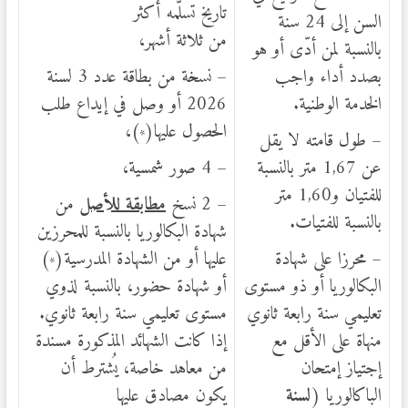
تاريخ تسلّمه أكثر
السن إلى 24 سنة
من ثلاثة أشهر،
بالنسبة لمن أدّى أو هو
بصدد أداء واجب
– نسخة من بطاقة عدد 3 لسنة
الخدمة الوطنية.
2026 أو وصل في إيداع طلب
الحصول عليها(
)،
*
– طول قامته لا يقل
عن 1,67 متر بالنسبة
– 4 صور شمسية،
للفتيان و1,60 متر
– 2 نسخ
مطابقة للأصل
من
بالنسبة للفتيات.
شهادة البكالوريا بالنسبة للمحرزين
– محرزا على شهادة
عليها أو من الشهادة المدرسية(
)
*
البكالوريا أو ذو مستوى
أو شهادة حضور، بالنسبة لذوي
تعليمي سنة رابعة ثانوي
مستوى تعليمي سنة رابعة ثانوي.
منهاة على الأقل مع
إذا كانت الشهائد المذكورة مسندة
إجتياز إمتحان
من معاهد خاصة، يُشترط أن
الباكالوريا (
لسنة
يكون مصادق عليها