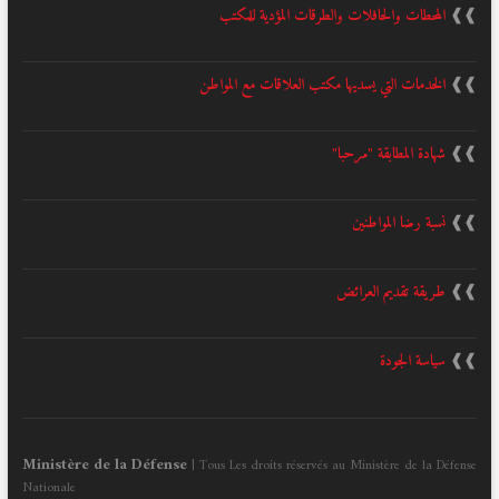
❱❱
المحطات والحافلات والطرقات المؤدية للمكتب
❱❱
الخدمات التي يسديها مكتب العلاقات مع المواطن
❱❱
شهادة المطابقة "مرحبا"
❱❱
نسبة رضا المواطنين
❱❱
طريقة تقديم العرائض
❱❱
سياسة الجودة
Ministère de la Défense
| Tous Les droits réservés au Ministère de la Défense
Nationale