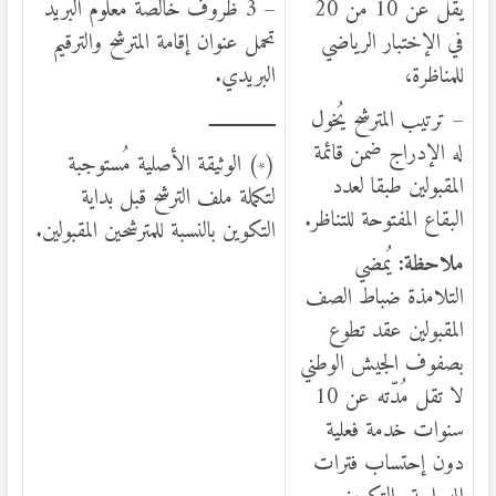
يقل عن 10 من 20
– 3 ظروف خالصة معلوم البريد
في الإختبار الرياضي
تحمل عنوان إقامة المترشح والترقيم
للمناظرة،
البريدي.
– ترتيب المترشح يُخول
ـــــــــــــــ
له الإدراج ضمن قائمة
(
) الوثيقة الأصلية مُستوجبة
*
المقبولين طبقا لعدد
لتكملة ملف الترشح قبل بداية
البقاع المفتوحة للتناظر.
التكوين بالنسبة للمترشحين المقبولين.
ملاحظة:
يُمضي
التلامذة ضباط الصف
المقبولين عقد تطوع
بصفوف الجيش الوطني
لا تقل مُدّته عن 10
سنوات خدمة فعلية
دون إحتساب فترات