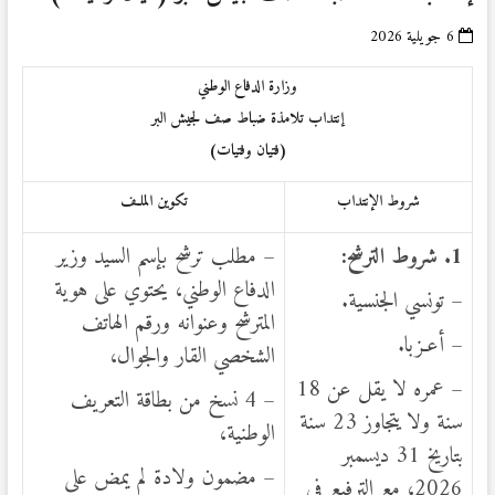
6 جويلية 2026
وزارة الدفاع الوطني
إنتداب تلامذة ضباط صف لجيش البر
(فتيان وفتيات)
شروط الإنتداب
تكوين الملـف
1
. شروط الترشح:
– مطلب ترشح بإسم السيد وزير
الدفاع الوطني، يحتوي على هوية
– تونسي الجنسية.
المترشح وعنوانه ورقم الهاتف
– أعـزبا.
الشخصي القار والجوال،
– عمره لا يقل عن 18
– 4 نسخ من بطاقة التعريف
سنة ولا يتجاوز 23 سنة
الوطنية،
بتاريخ 31 ديسمبر
– مضمون ولادة لم يمض على
2026، مع الترفيع في