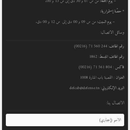
– يوم الجمعة:
من س 07 و 30 دق إلى س 13 و 00،
* حصّة إستمرارية:
– يوم السبت:
من س 09 و 00 دق إلى س 12 و 00 دق.
وسائل الاتصال:
رقم الهاتف
: 244 560 71 (00216)
رقم الهاتف المبسط
: 1862
فاكس
: 804 561 71 (00216)
العنوان
: القصبة باب المنارة 1008
البريد الإلكتروني
: defcab@defense.tn
الاتصال بنا: