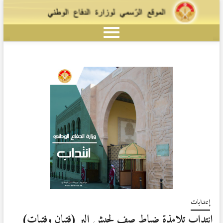
إنتدابات
إنتداب تلامذة ضباط صف لجيش البر (فتيان وفتيات)