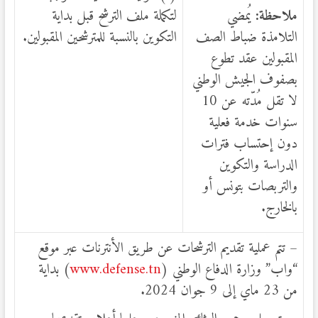
ملاحظة:
يُمضي
لتكملة ملف الترشح قبل بداية
التلامذة ضباط الصف
التكوين بالنسبة للمترشحين المقبولين.
المقبولين عقد تطوع
بصفوف الجيش الوطني
لا تقل مُدّته عن 10
سنوات خدمة فعلية
دون إحتساب فترات
الدراسة والتكوين
والتربصات بتونس أو
بالخارج.
– تتم عملية تقديم الترشحات عن طريق الأنترنات عبر موقع
“واب” وزارة الدفاع الوطني (
www.defense.tn
) بداية
من 23 ماي إلى 9 جوان 2024.