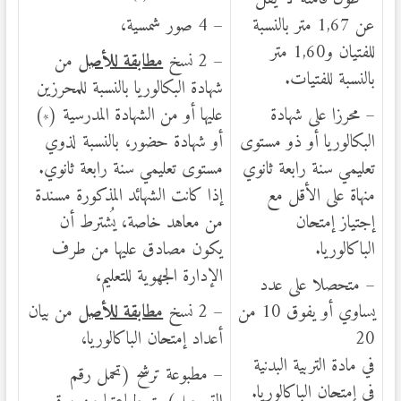
عن 1,67 متر بالنسبة
– 4 صور شمسية،
للفتيان و1,60 متر
– 2 نسخ
مطابقة للأصل
من
بالنسبة للفتيات.
شهادة البكالوريا بالنسبة للمحرزين
– محرزا على شهادة
عليها أو من الشهادة المدرسية (
)
*
البكالوريا أو ذو مستوى
أو شهادة حضور، بالنسبة لذوي
تعليمي سنة رابعة ثانوي
مستوى تعليمي سنة رابعة ثانوي.
منهاة على الأقل مع
إذا كانت الشهائد المذكورة مسندة
إجتياز إمتحان
من معاهد خاصة، يُشترط أن
الباكالوريا.
يكون مصادق عليها من طرف
الإدارة الجهوية للتعليم،
– متحصلا على عدد
يساوي أو يفوق 10 من
– 2 نسخ
مطابقة للأصل
من بيان
20
أعداد إمتحان الباكالوريا،
في مادة التربية البدنية
– مطبوعة ترشح (تحمل رقم
في إمتحان الباكالوريا.