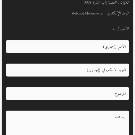
العنوان
: القصبة باب المنارة 1008
البريد الإلكتروني
: defcab@defense.tn
الاتصال بنا: