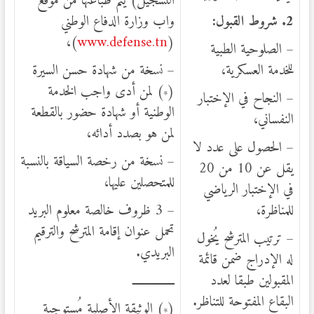
التسجيل) يتم طباعتها من موقع
2
. شروط القبول:
واب وزارة الدفاع الوطني
)،
www.defense.tn
(
– الصلوحية الطبية
للخدمة العسكرية،
– نسخة من شهادة حسن السيرة
(
) لمن أدى واجب الخدمة
*
– النجاح في الإختبار
الوطنية أو شهادة حضور بالقطعة
النفساني،
لمن هو بصدد أدائه،
– الحصول على عدد لا
– نسخة من رخصة السياقة بالنسبة
يقل عن 10 من 20
للمتحصلين عليها،
في الإختبار الرياضي
للمناظرة،
– 3 ظروف خالصة معلوم البريد
تحمل عنوان إقامة المترشح والترقيم
– ترتيب المترشح يُخول
البريدي.
له الإدراج ضمن قائمة
المقبولين طبقا لعدد
ـــــــــــــــ
البقاع المفتوحة للتناظر.
(
) الوثيقة الأصلية مُستوجبة
*