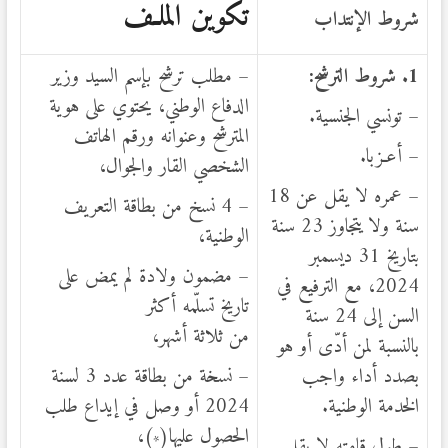
تكوين الملـف
شروط الإنتداب
1
. شروط الترشح:
– مطلب ترشح بإسم السيد وزير
الدفاع الوطني، يحتوي على هوية
– تونسي الجنسية.
المترشح وعنوانه ورقم الهاتف
– أعـزبا.
الشخصي القار والجوال،
– عمره لا يقل عن 18
– 4 نسخ من بطاقة التعريف
سنة ولا يتجاوز 23 سنة
الوطنية،
بتاريخ 31 ديسمبر
– مضمون ولادة لم يمض على
2024، مع الترفيع في
تاريخ تسلّمه أكثر
السن إلى 24 سنة
من ثلاثة أشهر،
بالنسبة لمن أدّى أو هو
بصدد أداء واجب
– نسخة من بطاقة عدد 3 لسنة
الخدمة الوطنية.
2024 أو وصل في إيداع طلب
الحصول عليها(
)،
*
– طول قامته لا يقل