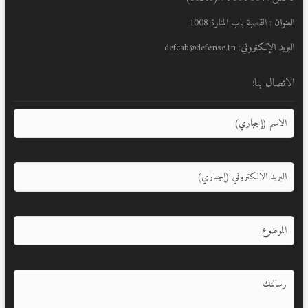
العنوان
: القصبة باب المنارة 1008
البريد الإلكتروني
: defcab@defense.tn
الاتصال بنا: