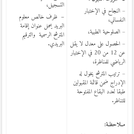
التسجيل،
– النجاح في الإختبار
–
ظرف خالص معلوم
النفساني،
البريد يحمل عنوان إقامة
– الصلوحية الطبية،
المترشح الرسمية والترقيم
– الحصول على معدل لا يقل
البريدي.
عن 12 من 20 في الإختبار
الرياضي للمناظرة،
– ترتيب المترشح يخول له
الإدراج ضمن قائمة المقبولين
طبقا لعدد البقاع المفتوحة
للتناظر.
م
ــ
لاحظـة: