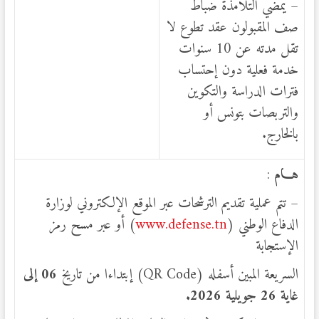
– يمضي التلامذة ضباط
صف المقبولون عقد تطوع لا
تقل مدته عن 10 سنوات
خدمة فعلية دون إحتساب
فترات الدراسة والتكوين
والتربصات بتونس أو
بالخارج.
هـــام
:
– تتم عملية تقديم الترشحات عبر الموقع الإلكتروني لوزارة
الدفاع الوطني (
www.defense.tn
) أو عبر مسح رمز
الإستجابة
السريعة المبين أسفله (QR Code) إبتداءا من تاريخ
06 إلى
غاية 26 جويلية 2026.