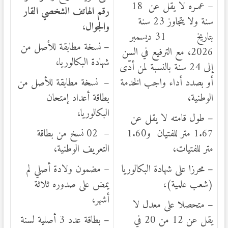
– عمـره لا يقل عن 18
رقم الهاتف الشخصي القار
سنة ولا يتجاوز 23 سنة
والجوال
،
بتاريخ 31 ديسمبر
–
نسخة مطابقة للأصل من
2026، مع الترفيع في السن
شهادة البكالوريا،
إلى 24 سنة بالنسبة لمن أدّى
أو بصدد أداء واجب الخدمة
–
نسخة مطابقة للأصل من
الوطنية،
بطاقة أعداد إمتحان
البكالوريا،
–
طول قامته لا يقل عن
1.67 متر للفتيان و1.60
– 02 نسخ من بطاقة
متر للفتيات،
التعريف الوطنية،
–
محرزا على شهادة البكالوريا
– مضمون ولادة أصلي لم
(شعب علمية)،
يمض على صدوره ثلاثة
أشهر،
–
متحصلا على معدل لا
يقل عن 12 من 20 في
–
بطاقة عدد 3 أصلية لسنة