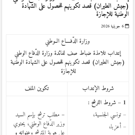
(جيش الطيران) قصد تكوينهم للحصول على الشهادة
الوطنية للإجازة
6 جويلية 2026
وزارة الدّفــــاع الــوطني
إنتداب
تلامذة ضباط صف لفائدة وزارة الدّفاع الوطني
(جيش الطيران) قصد تكوينهم للحصول على الشهادة الوطنية
للإجازة
شروط الإنتداب
تكوين الملف
1 – شروط الترشح :
– تونسي الجنسية،
–
مطلب ترشح بإسم السيد
وزير الدّفاع الوطني، يحتوي
– أعزبا،
على هوية المترشح و
عنوانه و