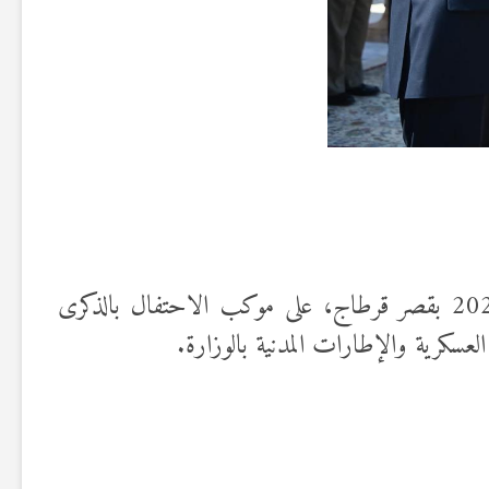
أشرف رئيس الجمهورية قيس سعيد، القائد الأعلى للقوات المسلحة، صباح اليوم الثلاثاء 24 جوان 2025 بقصر قرطاج، على موكب الاحتفال بالذكرى
عسكرية والإطارات المدنية بالوزارة.