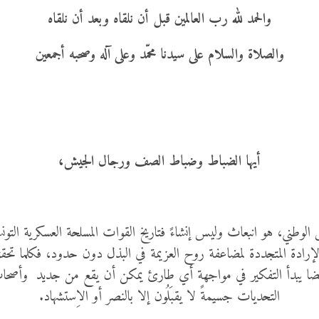
والحمد لله رب العالمين قبل أن نلقاه وبعد أن نلقاه
والصلاة والسلام على سيدنا محمّد وعلى آله وصحبه أجمعين
أيها الضباط وضباط الصف ورجال الجيش،
جيش الوطني، هو انبعاث وليس إنشاءً فتاريخ القوات المسلحة العسكرية ا
لإرادة المتجددة لمضاعفة روح العزيمة في البذل دون حدود، فكلما تحقق
ضا يبدأ التفكير في مواجهة أي طارئ يمكن أن يقع من جديد وأصحاب الهم
التحديات جسيمةً لا يقبَلُون إلا بالنصر أو الاِستشهاد.