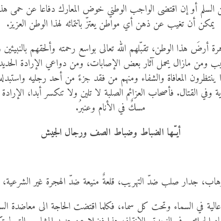
زمن السلم أو إن اقتضى الواجب الوطني خوض المعارك دفاعا عن حمى هذا
يمكن أن تغيب عن ذهن أي مواطن يعتزّ بانتمائه لهذا الوطن العزيز.
هرة أرضَ هذا الوطن، تقبّلهم الله تعالى بواسع رحمته وألحقهم بالنبيئين
صيب ومن مازال يحمل آثار بعض الإصابات، ومن دواعي الإرادة الحد
 ينتظرون المعافاة والشفاء ومنهم من فقد جزءً من أحد رجليه واستبد
 وفي القتال. فأصحاب العزائم الصلبة لا تلين ولا تنكسر أبدا، الإرادة ف
مسكٌ في الأنام وعنبرُ.
أيـّـها الضباط وضباط الصف ورجال الجيش
الإرهاب، جدار صلب ضدّ التهريب، قلعةٌ منيعة ضدّ الهجرة غير الشرعية،
الية في السماء وتحت كل سماء، فكلما اقتضت الحاجة الى معاضدة السلط