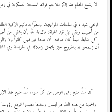
لا يتسع المقام هنا لذكر ملاحم قواتنا المسلحة العسكرية في 
ارتقى شهداء في ساحات المواجهة، وسقَوْا بدمائهم الزكيةِ الطا
من أصيب وبقي على قيد الحياة، فالدعاء لله بأن يشفي من أ
كل ضابط مهما كان موقعه أن عددا غير قليل كانوا ولا زالوا
أن يسمحوا له بالخروج حتى يلتحق بزملائه في الحراسة وفي الحماية
أنتم سُدٌّ منيع يحمي الوطن من كلّ سوء، سُدٌّ منيع ضدّ 
والحماية من هذه الظواهر ليست وحدها مصدرا لنرفع رؤوسنا ع