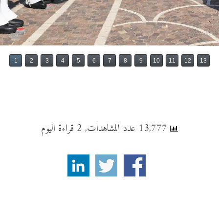
1
2
3
4
5
6
7
8
9
10
11
12
13
13,777 عدد المشاهدات, 2 قراءة اليوم