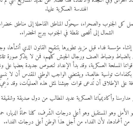
د الحرائق وفي النجدة والانقاذ، هذا فضلا عن عديد المشاريع التي لم 
الهندسة العسكرية عليها.
مل كل الجنوب والصحراء، سيحوّل المناطق القاحلة إلى مناطق خضر
الشمال إلى أقصى نقطة في الجنوب ببرج الخضراء.
 إنشاء مؤسسة فداء قبل مزيدِ تطويرها بتنقيح القانون الذي أنشأها، وج
يّين بالضباط وضباط الصف ورجال الجيش كلّهم، فمن لا يتذكر صورة تلك ا
 قواتنا المسلحة العسكرية، وقد بدأ الإعداد لنصوص جديدة بعضها على و
ا بكفاءات تونسية خالصة. ويقتضي الواجب الوطني المقدس أن لا ننسى الد
 على الإطلاق أن تُدعى قوات جيشنا لمثل هذه العمليّات، وقد دُعِيَ 
ارسنا وأكاديميّاتنا العسكرية عديد المطالب من دول صديقة وشقيقة حتّى
و الأمل وهو المستقبل وهو أعلى درجاتِ الشّرف، كلنا حماةُ الديار، حماة
من أغمادها، لأن الفداء من أجل هذا الوطن أعلى درجات الفداء.