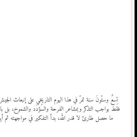
تِسعٌ وستّونَ سنة تمرّ في هذا اليوم التاريخي على إنبعاث ال
فقط بواجب التذكر وبمشاعر الفرحة والسُؤدَد والشموخ، بل با
ما حصل طارئ لا قدر الله، بدأ التفكير في مواجهته ثم أي