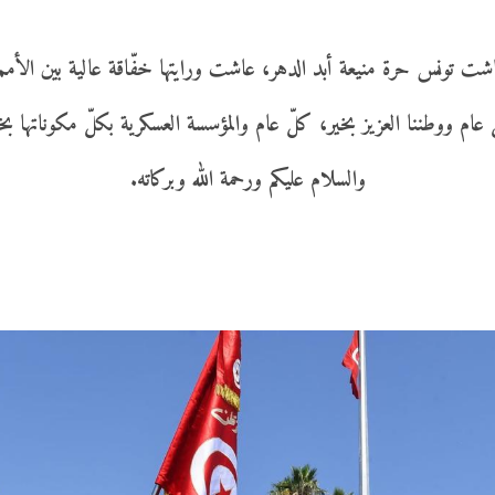
شت تونس حرة منيعة أبد الدهر، عاشت ورايتها خفّاقة عالية بين الأمم
عام ووطننا العزيز بخير، كلّ عام والمؤسسة العسكرية بكلّ مكوناتها بخي
والسلام عليكم ورحمة الله وبركاته.