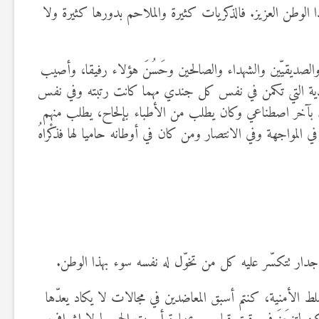
 الوطن العزيز. فالذكريات كثيرة والملاحم بدورها كثيرة ولا
 والصديقيّين والشهداء والصالحين وحَسُنَ هؤلاء رفيقا، وأصيب
يدية التي تكمن في نفس كل جندي مهما كانت رتبته وفي نفس
له بآخر اصطناعي وكان يطلب من الأطباء بإلحاح، يطلب منهم
ي المواجهة وفي الانتصار ومن كان في أوطانه حاميا لها فذكْراهُ
 جدار تتكسّر عليه كل من تخوّل له نفسه سوء بهذا الوطن.
 الأمنية، كنتم أسبق المعاضدين في مجالات لا يكاد يعدّها