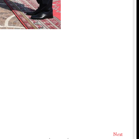
تصفّح
Next
Next