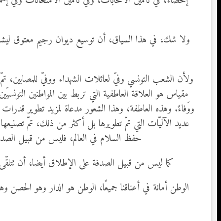
إحصاء، في تأمين الانتخابات، وفي تأمين الامتحانات وفي إخما
ولا شك، في هذا السياق، أن توسيع ديوان رجيم معتوق ليش
ولأن الشعب التونسي وفيّ لعائلات الشهداء ووفيّ للمصابين، تمّ
مقياس هو العلاقة العاطفية التي تربط بين المواطنين التونس
ووَفاءً. وهذه العاطفة، وهذا الشعور مدعاة لمزيد تطوير قدرات
عديد الآليّات التي تمّ تطويرها بل أكثر من ذلك، تمّ تصنيعه
حفظ السلام في العالم، فليس من قبيل الصدفة
كما ليس من قبيل الصدفة على الإطلاق أيضا، أن تتلقّى مد
الوطن أمانة في أعناقنا جميعًا، الوطن هو الدار وهو الحصن وه