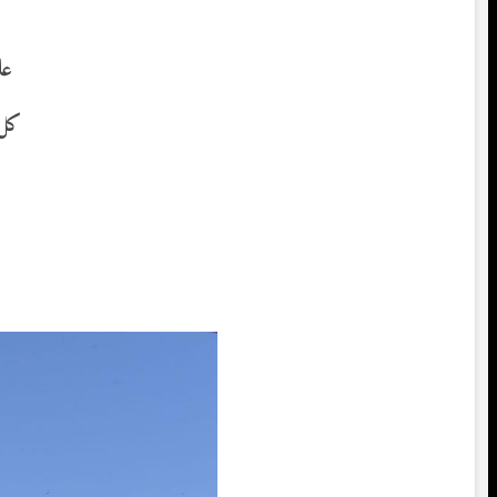
عا
كل 