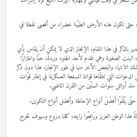
تكن لتنجَزَ في وقت قياسي وبمهارة أبهرت الجميع لولا إشراف
اء حتى تكون هذه الأرض الطيّبة خضراء من أقصى نقطة في
دير بالذكر في هذا المقام، الإنجاز الذي لا يمكن أن يقاس بأي
لبنت الصغيرة وهي تقدم لأحد الجنود وردةً، حبّا واعتزازًا
شك الانتهاء والبعض الآخر منها في طور الإنجاز، هذا دون ذكر
عوات التي تتلقّاها قواتنا المسلحة العسكرية في إطار قوّات
منذ أوائل سنوات الستّين من القرن الماضي.
 يَلْقَوْا أفضَلَ أنواع الإحاطة وأفضل أنواع التكوين.
ُ هذا الوطن العزيز ورَافِعُوا رايته، كلنا دروع وسيوف تخرج