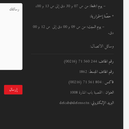
– يوم الجمعة:
من س 07 و 30 دق إلى س 13 و 00،
* حصّة إستمرارية:
– يوم السبت:
من س 09 و 00 دق إلى س 12 و 00
دق.
وسائل الاتصال:
رقم الهاتف
: 244 560 71 (00216)
رقم الهاتف المبسط
: 1862
فاكس
: 804 561 71 (00216)
العنوان
: القصبة باب المنارة 1008
البريد الإلكتروني
: defcab@defense.tn