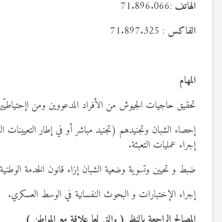
الهاتف
:71.896.066
الفاكس
: 71.897.325
المهام
تحقيق حاجيات الجيوش من الأفراد المدعووين ومن اإحتياطيّين
إحصاء الشبان وتجنيدهم (تجنيد مباشر أو في إطار التعيينات ال
إجراء عمليات التعبئة.
ضبط و تحيين وتسوية وضعية الشبان إزاء قانون الخدمة الوطنية.
إجراء الإختبارات و البحوث النفسانية في الوسط العسكري.
المصالح الراجعة بالنظر ( والتي لعا علاقة مع المواطن )