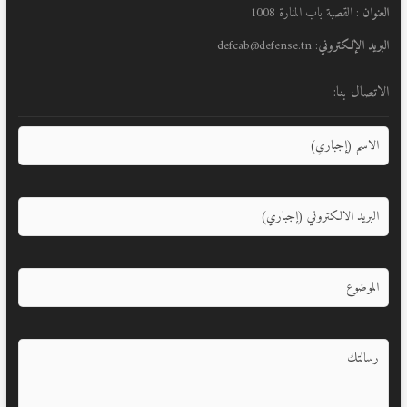
العنوان
: القصبة باب المنارة 1008
البريد الإلكتروني
: defcab@defense.tn
الاتصال بنا: