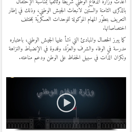
أعدّت وزارة الدفاع الوطني شريطا وثائقيّا بمناسبة الإحتفال
بالذكرى الثامنة والستّين لانبعاث الجيش الوطني، وذلك في إطار
التعريف بتطوّر المهام الموكولة للوحدات العسكريّة بمختلف
اختصاصاتها.
كما يبرز الخصال والمبادئ التي نشأ عليها الجيش الوطني، باعتباره
مدرسة في الوفاء والشرف والعزّة، وقدوة في الإنضباط والنزاهة
ونكران الذّات في سبيل الحفاظ على الوطن ودعم مناعته.