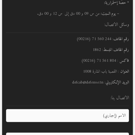
* حصّة إستمرارية:
– يوم السبت:
من س 09 و 00 دق إلى س 12 و 00 دق.
وسائل الاتصال:
رقم الهاتف
: 244 560 71 (00216)
رقم الهاتف المبسط
: 1862
فاكس
: 804 561 71 (00216)
العنوان
: القصبة باب المنارة 1008
البريد الإلكتروني
: defcab@defense.tn
الاتصال بنا: