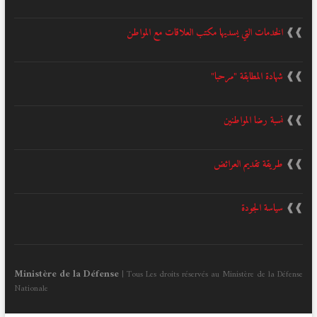
❱❱
الخدمات التي يسديها مكتب العلاقات مع المواطن
❱❱
شهادة المطابقة "مرحبا"
❱❱
نسبة رضا المواطنين
❱❱
طريقة تقديم العرائض
❱❱
سياسة الجودة
Ministère de la Défense
| Tous Les droits réservés au Ministère de la Défense
Nationale