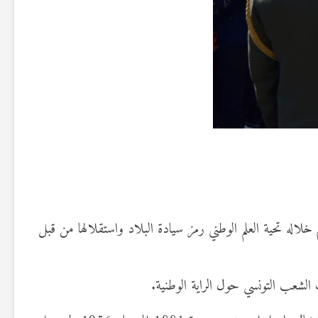
الحبيب بورقيبة بالعاصمة موكب عسكري تم خلاله تحية العلم الوطني رمز سيادة البلاد واستقلالها من قبل
 الشعب التونسي حول الراية الوطنية.