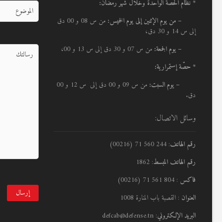
* نظام الحصة الواحدة وخلال شهر رمضان:
–
من يوم الإثنين إلى يوم الخميس:
من س 08 و 00 دق
إلى س 14 و 30 دق،
– يوم الجمعة:
من س 07 و 30 دق إلى س 13 و 00،
* حصّة إستمرارية:
– يوم السبت:
من س 09 و 00 دق إلى س 12 و 00
دق.
وسائل الاتصال:
رقم الهاتف
: 244 560 71 (00216)
رقم الهاتف المبسط
: 1862
فاكس
: 804 561 71 (00216)
العنوان
: القصبة باب المنارة 1008
البريد الإلكتروني
: defcab@defense.tn