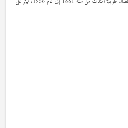
تجدر الإشارة إلى أن يوم 20 مارس من سنة 1956 يعتبر يوما فارقا في تاريخ تونس ومحطّة مضيئة جسّدت انتصار الشعب في معركة نضال طويلة امتدت من سنة 1881 إلى عام 1956، ليتم على