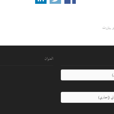
ر ببنزرت
العنوان