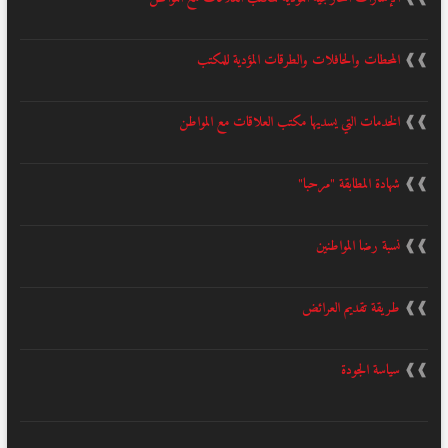
❱❱
المحطات والحافلات والطرقات المؤدية للمكتب
❱❱
الخدمات التي يسديها مكتب العلاقات مع المواطن
❱❱
شهادة المطابقة "مرحبا"
❱❱
نسبة رضا المواطنين
❱❱
طريقة تقديم العرائض
❱❱
سياسة الجودة