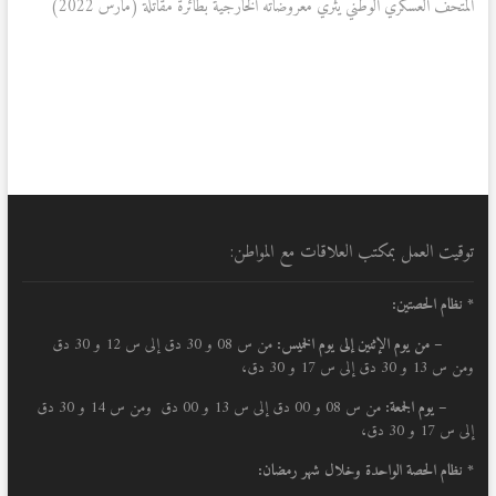
post:
المتحف العسكري الوطني يثري معروضاته الخارجية بطائرة مقاتلة (مارس 2022)
توقيت العمل بمكتب العلاقات مع المواطن:
* نظام الحصتين:
–
من يوم الإثنين إلى يوم الخميس:
من س 08 و 30 دق إلى س 12 و 30 دق
ومن س 13 و 30 دق إلى س 17 و 30 دق،
– يوم الجمعة:
من س 08 و 00 دق إلى س 13 و 00 دق ومن س 14 و 30 دق
إلى س 17 و 30 دق،
* نظام الحصة الواحدة وخلال شهر رمضان: