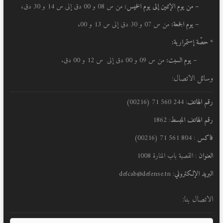
–
من يوم الإثنين إلى يوم الخميس:
من س 08 و 00 دق إلى س 14 و 30 دق،
– يوم الجمعة:
من س 07 و 30 دق إلى س 13 و 00،
* حصّة إستمرارية:
– يوم السبت:
من س 09 و 00 دق إلى س 12 و 00 دق.
وسائل الاتصال:
رقم الهاتف
: 244 560 71 (00216)
رقم الهاتف المبسط
: 1862
فاكس
: 804 561 71 (00216)
العنوان
: القصبة باب المنارة 1008
البريد الإلكتروني
: defcab@defense.tn
الاتصال بنا: