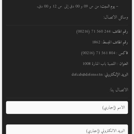
– يوم السبت:
من س 09 و 00 دق إلى س 12 و 00 دق.
وسائل الاتصال:
رقم الهاتف
: 244 560 71 (00216)
رقم الهاتف المبسط
: 1862
فاكس
: 804 561 71 (00216)
العنوان
: القصبة باب المنارة 1008
البريد الإلكتروني
: defcab@defense.tn
الاتصال بنا: