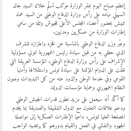
إنتظم صباح اليوم بمقر الوزارة موكب تسلّم خلاله السيد خالد
السهيلي مهامه على رأس وزارة الدفاع الوطني من السيد عماد
مميش بحضور أعضاء المجلس الأعلى للجيوش وثلة من سامي
إطارات الوزارة من عسكريين ومدنيين.
وعبّر وزير الدفاع الوطني بالمناسبة عن فخره واعتزازه للشرف
الذي حظي به من قبل سيادة رئيس الجمهورية لتولي مسؤولية
الإشراف على رأس وزارة الدفاع الوطني، المؤسسة العريقة التي
ظلّت على الدوام المؤتمنة على سيادة تونس واستقلالها وأمنها
القومي وفي خدمة الوطن والذود عنه من كل التهديدات وصون
النظام الجمهوري وحماية مؤسسات الدولة.
كما أكّد أنه سيعمل على مزيد تطوير قدرات الجيش الوطني
ودعم علاقات التعاون مع الدول الشقيقة والصديقة بما يخدم
المصلحة العليا لتونس، داعيا الإطارات العسكرية إلى مواصلة
الجهود والتفاني في العمل والقيام بدورهم كما يرتضيه الواجب