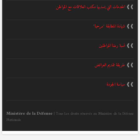
❱❱
الخدمات التي يسديها مكتب العلاقات مع المواطن
❱❱
شهادة المطابقة "مرحبا"
❱❱
نسبة رضا المواطنين
❱❱
طريقة تقديم العرائض
❱❱
سياسة الجودة
Ministère de la Défense
| Tous Les droits réservés au Ministère de la Défense
Nationale