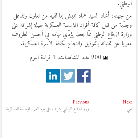
الوطني.
من جهته، أشاد السيد عماد مميش بما لقيه من تعاون وتفاعل
وجدّية من قبل كافة أفراد المؤسسة العسكرية طيلة إشرافه على
وزارة الدفاع الوطني ممّا جعله يؤدّي مهامه في أحسن الظروف
معربا عن تمنياته بالتوفيق والنجاح لكافة الأسرة العسكرية.
900 عدد المشاهدات, 1 قراءة اليوم
تصفّح
Previous
Next
Previous
Next
post:
post:
نعي
وزير الدّفاع الوطني يشرف على يوم العلم بالمؤسسة العسكرية
المقالات