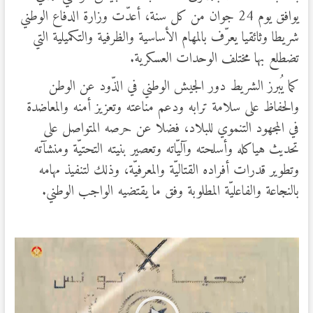
يوافق يوم 24 جوان من كل سنة، أعدّت وزارة الدفاع الوطني
شريطا وثائقيا يعرّف بالمهام الأساسية والظرفية والتكميلية التي
تضطلع بها مختلف الوحدات العسكرية.
كما يُبرز الشريط دور الجيش الوطني في الذّود عن الوطن
والحفاظ على سلامة ترابه ودعم مناعته وتعزيز أمنه والمعاضدة
في المجهود التنموي للبلاد، فضلا عن حرصه المتواصل على
تحديث هياكله وأسلحته وآليّاته وتعصير بنيته التحتيّة ومنشآته
وتطوير قدرات أفراده القتاليّة والمعرفيّة، وذلك لتنفيذ مهامه
بالنجاعة والفاعليّة المطلوبة وفق ما يقتضيه الواجب الوطني.