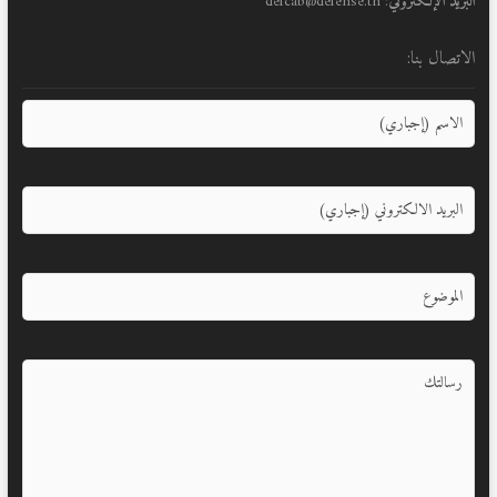
البريد الإلكتروني
: defcab@defense.tn
الاتصال بنا: