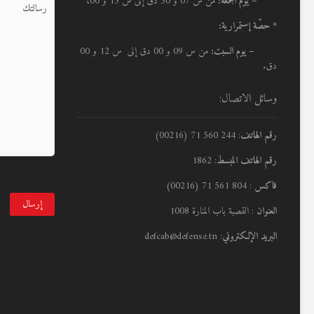
– يوم الجمعة:
من س 07 و 30 دق إلى س 13 و 00،
* حصّة إستمرارية:
– يوم السبت:
من س 09 و 00 دق إلى س 12 و 00
دق.
وسائل الاتصال:
رقم الهاتف
: 244 560 71 (00216)
رقم الهاتف المبسط
: 1862
فاكس
: 804 561 71 (00216)
العنوان
: القصبة باب المنارة 1008
البريد الإلكتروني
: defcab@defense.tn