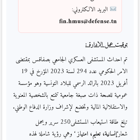
البريد الالكتروني:
fin.hmus@defense.tn
توقيت عمل الادارة :
تم احداث المستشفى العسكري الجامعي بصفاقس بمقتضى
الامر الحكومي عدد 294 لسنة 2023 المؤرخ في 19
أفريل 2023 بالرائد الرسمي للبلاد التونسية وهو مؤسسة
عمومية للصحة ذات صبغة جامعية تتمتع بالشخصية المعنوية
والاستقلالية المالية وتخضع لإشراف وزارة الدفاع الوطني.
تبلغ طاقة استيعاب المستشفى250 سرير ويحمل
شعار
‘
إنسانية، تعليم، امتياز
‘
وهي رؤية شاملة لهذه