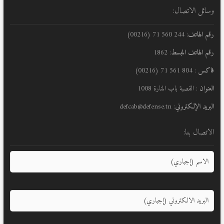
وسائل الاتصال:
رقم الهاتف
: 244 560 71 (00216)
رقم الهاتف المبسط
: 1862
فاكس
: 804 561 71 (00216)
العنوان
: القصبة باب المنارة 1008
البريد الإلكتروني
: defcab@defense.tn
الاتصال بنا: