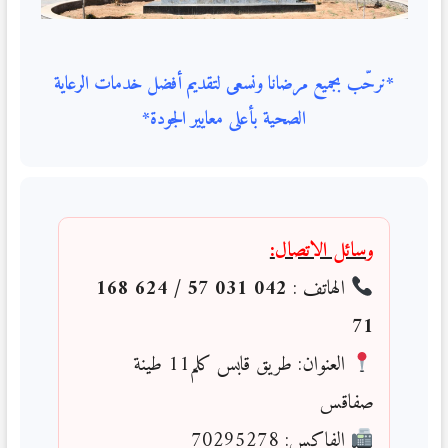
*نرحّب بجميع مرضانا ونسعى لتقديم أفضل خدمات الرعاية
الصحية بأعلى معايير الجودة*
وسائل الاتصال
:
الهاتف :
042 031 57 / 624 168
71
العنوان: طريق قابس كلم11 طينة
صفاقس
الفاكس: 70295278