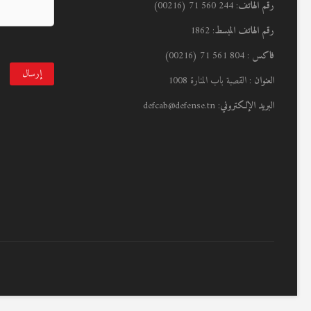
رقم الهاتف
: 244 560 71 (00216)
رقم الهاتف المبسط
: 1862
فاكس
: 804 561 71 (00216)
العنوان
: القصبة باب المنارة 1008
البريد الإلكتروني
: defcab@defense.tn