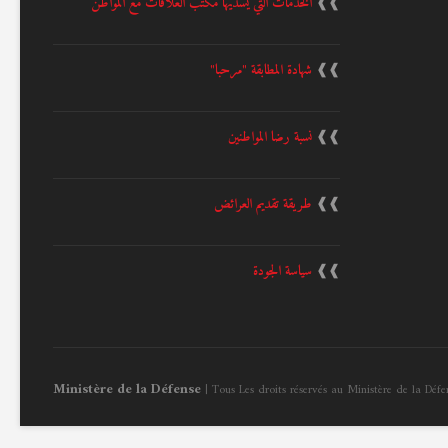
❱❱
الخدمات التي يسديها مكتب العلاقات مع المواطن
❱❱
شهادة المطابقة "مرحبا"
❱❱
نسبة رضا المواطنين
❱❱
طريقة تقديم العرائض
❱❱
سياسة الجودة
Ministère de la Défense
| Tous Les droits réservés au Ministère de la Déf