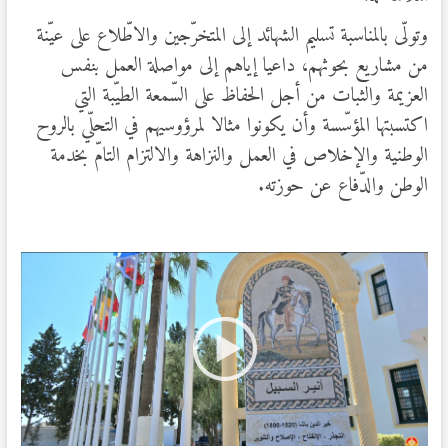
وتولّى بالمناسبة تسليم الشهائد إلى المتخرّجين والاطّلاع على عيّنة
من مشاريع بحوثهم، داعيا إياهم إلى مواصلة العمل بنفس
العزيمة والثبات من أجل الحفاظ على السّمعة الطيّبة التي
اكتسبتها المؤسّسة وأن يكونوا مثالا لمرؤوسيهم في التحلّي بالروح
الوطنية والإخلاص في العمل والنزاهة والالتزام التامّ بخدمة
الوطن والدّفاع عن حوزته.