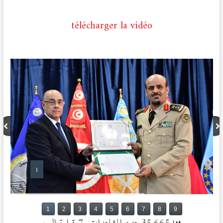
télécharger la vidéo
1
1
2
3
4
5
6
7
8
9