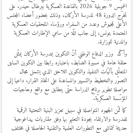
الخميس 9 جويلية 2026 بالقاعدة العسكرية ببرطال حيدر، على
تخرّج الدورة 48 لمدرسة الأركان، وذلك بحضور أعضاء المجلس
الأعلى للجيوش وعدد من السفراء ورؤساء الملحقيات العسكرية
المعتمدة بتونس، إلى جانب ثلّة من سامي الإطارات العسكرية
والمدنية للوزارة.
وأكّد وزير الدفاع الوطني أنّ التكوين بمدرسة الأركان يمثّل
حلقة هامة في مسيرة الضابط، باعتباره رابطا بين التكوين السابق
المتعلّق بآليّات التنفيذ والتكوين اللاحق الذي يشمل مجال
التصوّر والتخطيط والتسيير والمساعدة على اتخاذ القرار، داعيا إلى
مواصلة تطوير برنامج الدراسة حتّى يتطابق مع واقع وحاجيات
المؤسّسة العسكريّة.
كما ثمّن الجهود المتواصلة في سبيل تعزيز البنية التحتية الرقمية
للمدرسة والارتقاء بجودة التعليم بها وفق مقاربات بيداغوجية
حديثة تتماشى مع التطورات العلمية والتقنية الحاصلة في مختلف