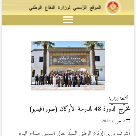
أنشطة وزارية
تخرّج الدّورة 48 لمدرسة الأركان (صور+فيديو)
9 جويلية 2026
أشرف وزير الدّفاع الوطني السيّد خالد السهيلي صباح اليوم