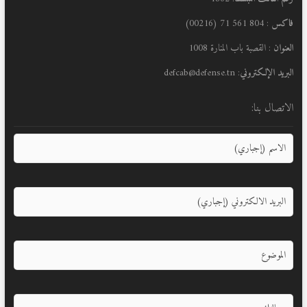
فاكس
: 804 561 71 (00216)
العنوان
: القصبة باب المنارة 1008
البريد الإلكتروني
: defcab@defense.tn
الاتصال بنا: