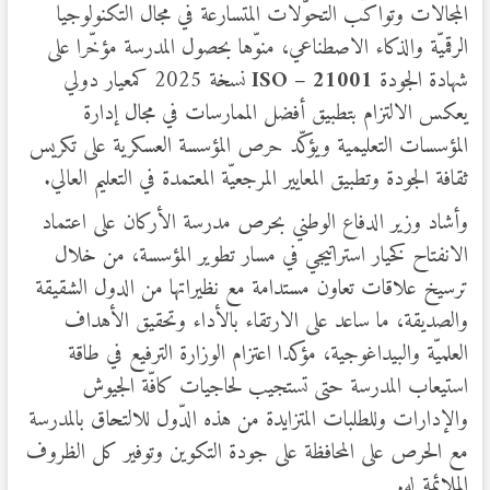
المجالات وتواكب التحوّلات المتسارعة في مجال التكنولوجيا
الرقميّة والذكاء الاصطناعي، منوّها بحصول المدرسة مؤخّرا على
شهادة الجودة
21001
–
ISO
نسخة 2025 كمعيار دولي
يعكس الالتزام بتطبيق أفضل الممارسات في مجال إدارة
المؤسسات التعليمية ويؤكّد حرص المؤسسة العسكرية على تكريس
ثقافة الجودة وتطبيق المعايير المرجعيّة المعتمدة في التعليم العالي.
وأشاد وزير الدفاع الوطني بحرص مدرسة الأركان على اعتماد
الانفتاح كخيار استراتيجي في مسار تطوير المؤسسة، من خلال
ترسيخ علاقات تعاون مستدامة مع نظيراتها من الدول الشقيقة
والصديقة، ما ساعد على الارتقاء بالأداء وتحقيق الأهداف
العلميّة والبيداغوجية، مؤكدا اعتزام الوزارة الترفيع في طاقة
استيعاب المدرسة حتى تستجيب لحاجيات كافّة الجيوش
والإدارات وللطلبات المتزايدة من هذه الدّول للالتحاق بالمدرسة
مع الحرص على المحافظة على جودة التكوين وتوفير كل الظروف
الملائمة له.