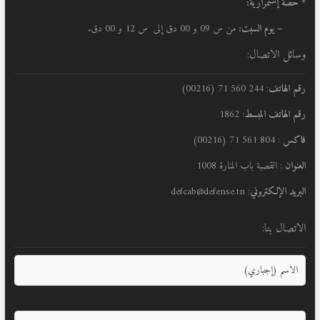
* حصّة إستمرارية:
– يوم السبت:
من س 09 و 00 دق إلى س 12 و 00 دق.
وسائل الاتصال:
رقم الهاتف
: 244 560 71 (00216)
رقم الهاتف المبسط
: 1862
فاكس
: 804 561 71 (00216)
العنوان
: القصبة باب المنارة 1008
البريد الإلكتروني
: defcab@defense.tn
الاتصال بنا: