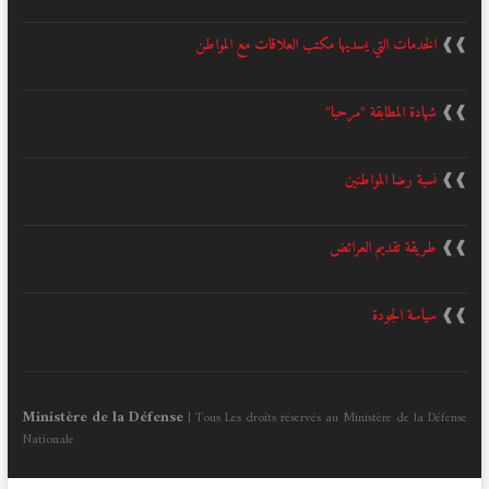
❱❱
الخدمات التي يسديها مكتب العلاقات مع المواطن
❱❱
شهادة المطابقة "مرحبا"
❱❱
نسبة رضا المواطنين
❱❱
طريقة تقديم العرائض
❱❱
سياسة الجودة
Ministère de la Défense
| Tous Les droits réservés au Ministère de la Défense
Nationale