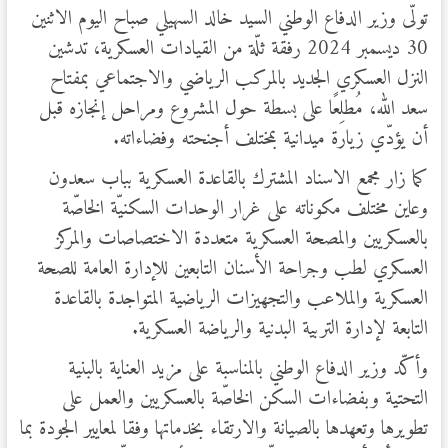
تولّى وزير الدفاع الوطني السيد خالد السهيلي صباح اليوم الاثنين
30 ديسمبر 2024 رفقة ثلّة من القيادات العسكرية، تدشين
النزل العسكري الجديد بالمركب الرياضي والاجتماعي بمفتاح
سعد الله، مُطلِعًا على بسطة حول المشروع ومراحل إنجازه قبل
أن يؤدّي زيارة ميدانية بمختلف أجنحته وفضاءاته.
كما زار مجمع الاسناد المشترك بالقاعدة العسكرية بباب سعدون
وعاين مختلف مكوناته على غرار الوحدات السكنيّة الخاصّة
بالعسكريين والمصحة العسكرية متعددة الاختصاصات والمركز
العسكري لطب وجراحة الأسنان التابعين للإدارة العامة للصحة
العسكرية والملاعب والتجهيزات الرياضية المتواجدة بالقاعدة
التابعة لإدارة التربية البدنية والرياضة العسكرية.
وأكّد وزير الدفاع الوطني بالمناسبة على مزيد العناية بالبنية
التحتية وبفضاءات السكن الخاصّة بالعسكريين والعمل على
تطويرها وتعهدها بالصيانة والارتقاء بخدماتها وفقا لمعايير الجودة بما