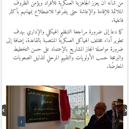
من شأنه أن يعزز الجاهزيّة العسكرية للأفراد ويؤمّن الظروف
الملائمة للإقامة والإعاشة حتى يتفرّغوا للاضطلاع بمهامهم بأكثر
فاعلية.
كما دعا إلى ضرورة مراجعة التنظيم الهيكلي والإداري بهدف
تطوير أداء مختلف الهياكل العسكريّة المنتصبة بالقاعدة، إضافة إلى
ضرورة مواصلة انجاز المشاريع بالإعتماد على حسن التخطيط
والبرمجة حسب الأولويات والتقييم المرحلي لتذليل الصعوبات
المعترضّة.
1