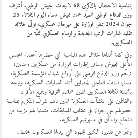
بمناسبة
الاحتفال بالذكرى
68
لانبعاث
الجيش
الوطني، أشرف
وزير الدفاع الوطني السيّد عماد مميش مساء اليوم
الثلاثاء
25
جوان
2024
بمقر الوزارة على مهرجان عسكري، تولّى خلاله
تقليد شارات
الرتب
الجديدة
والوسام
العسكري
لثلّة
من
العسكريين.
وفي كلمة ألقاها خلال هذه المناسبة التي حضرها أعضاء المجلس
الأعلى للجيوش وسامي إطارات الوزارة من عسكريين ومدنين
،
ترحّم وزير الدفاع الوطني على أرواح شهداء المؤسسة العسكرية،
متمنيا الشفاء العاجل للمصابين أثناء العمليات العسكرية، وتوجّه
بالتهنئة لكافة العسكريين الذين شملتهم الترقية ولجميع الأفراد
والقائمين على المنشآت العسكرية الذين نالهم شرف التكريم بمناسبة
حصولهم على جوائز في مختلف المسابقات، متمنيا لهم مزيدا من
النجاح والتألّق في مسيرتهم العسكرية.
وعبّر عن تقديره الكبير للجهود التي يبذلها العسكريون بمختلف