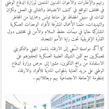
رتبهم والإطارات والأعوان المدنيين المنتمين لوزارة الدفاع الوطني
في مختلف المواقع في كنف الانضباط والتفاني في العمل ونكران
الذات في سبيل الحفاظ على مناعة تونس وحمايتها من المخاطر
والتهديدات، مثمّنا الأعمال المشرّفة لأفراد الوحدات العسكرية
المشاركة حاليا في مهمّات حفظ السلام والأمن في مختلف دول
القارّة الإفريقيّة تحت راية الأمم المتحدة.
كما أكّد مواصلة السّعي إلى الارتقاء بالمسار المهني والتكويني
للعسكريين مع تثمين الشهائد العلمية العسكرية لتحفيزهم على
الاستفادة من برامج التكوين، مشيرا إلى حرص وزارة الدفاع
الوطني على مزيد العناية بالجوانب الماديّة للأفراد والارتقاء
بمنظومة الإحاطة الاجتماعيّة بهم وبعائلاتهم .