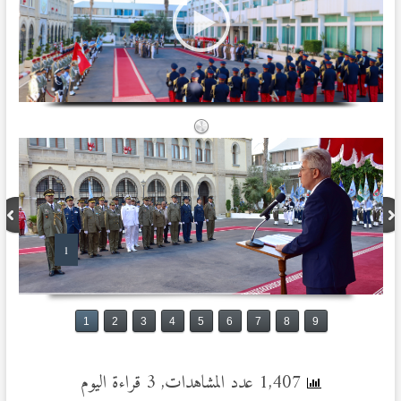
1
1
2
3
4
5
6
7
8
9
1,407 عدد المشاهدات, 3 قراءة اليوم