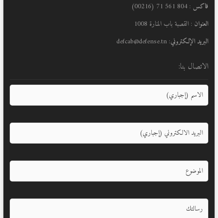
فاكس
: 804 561 71 (00216)
العنوان
: القصبة باب المنارة 1008
البريد الإلكتروني
: defcab@defense.tn
الاتصال بنا: