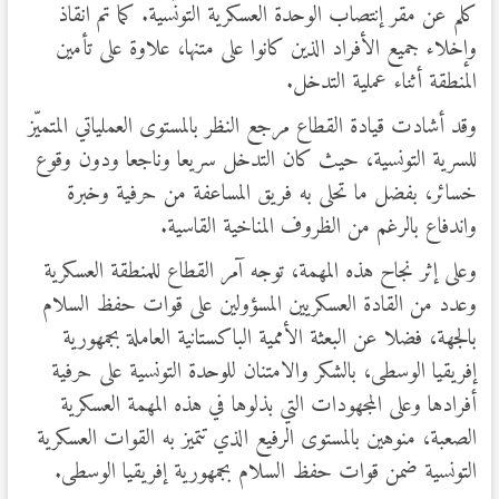
كلم عن مقر إنتصاب الوحدة العسكرية التونسية. كما تم انقاذ
وإخلاء جميع الأفراد الذين كانوا على متنها، علاوة على تأمين
المنطقة أثناء عملية التدخل.
وقد أشادت قيادة القطاع مرجع النظر بالمستوى العملياتي المتميّز
للسرية التونسية، حيث كان التدخل سريعا وناجعا ودون وقوع
خسائر، بفضل ما تحلى به فريق المساعفة من حرفية وخبرة
واندفاع بالرغم من الظروف المناخية القاسية.
وعلى إثر نجاح هذه المهمة، توجه آمر القطاع للمنطقة العسكرية
وعدد من القادة العسكريين المسؤولين على قوات حفظ السلام
بالجهة، فضلا عن البعثة الأممية الباكستانية العاملة بجمهورية
إفريقيا الوسطى، بالشكر والامتنان للوحدة التونسية على حرفية
أفرادها وعلى المجهودات التي بذلوها في هذه المهمة العسكرية
الصعبة، منوهين بالمستوى الرفيع الذي تتميز به القوات العسكرية
التونسية ضمن قوات حفظ السلام بجمهورية إفريقيا الوسطى.