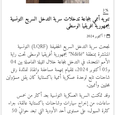
بلاغ
تنويه أممي بنجاعة تدخلات سرية التدخل السريع التونسية
بجمهورية افريقيا الوسطى
7 أكتوبر 2024
نجحت سرية التدخل السريع الخفيفة (LQRF) التونسية
المنتشرة بمنطقة “Ndélé” بجمهورية أفريقيا الوسطى تحت راية
الأمم المتحدة، في التدخل بنجاعة خلال الليلة الفاصلة بين 04
و05 أكتوبر 2024، للقيام بمهمة مساعفة وإنقاذ لفائدة رتل
شاحنات تابع لوحدة عسكرية أممية باكستانية كان يقل مسؤولين
محليين وأمميين.
وقد تمكنت السرية العسكرية التونسية بعد أكثر من خمس
ساعات، من إخراج سيارات وشاحنات باكستانية عالقة، جراء
كثرة السيول، على مستوى أحد الأودية التي تبعد حواليْ 50