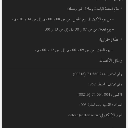
* نظام الحصة الواحدة وخلال شهر رمضان:
–
من يوم الإثنين إلى يوم الخميس:
من س 08 و 00 دق إلى س 14 و 30 دق،
– يوم الجمعة:
من س 07 و 30 دق إلى س 13 و 00،
* حصّة إستمرارية:
– يوم السبت:
من س 09 و 00 دق إلى س 12 و 00 دق.
وسائل الاتصال:
رقم الهاتف
: 244 560 71 (00216)
رقم الهاتف المبسط
: 1862
فاكس
: 804 561 71 (00216)
العنوان
: القصبة باب المنارة 1008
البريد الإلكتروني
: defcab@defense.tn