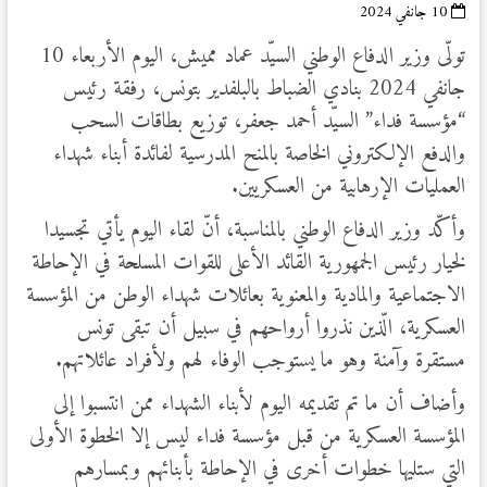
10 جانفي 2024
تولّى وزير الدفاع الوطني السيّد عماد مميش، اليوم الأربعاء 10
جانفي 2024 بنادي الضباط بالبلفدير بتونس، رفقة رئيس
“مؤسسة فداء” السيّد أحمد جعفر، توزيع بطاقات السحب
والدفع الإلكتروني الخاصة بالمنح المدرسية لفائدة أبناء شهداء
العمليات الإرهابية من العسكريين.
وأكّد وزير الدفاع الوطني بالمناسبة، أنّ لقاء اليوم يأتي تجسيدا
لخيار رئيس الجمهورية القائد الأعلى للقوات المسلحة في الإحاطة
الاجتماعية والمادية والمعنوية بعائلات شهداء الوطن من المؤسسة
العسكرية، الّذين نذروا أرواحهم في سبيل أن تبقى تونس
مستقرة وآمنة وهو ما يستوجب الوفاء لهم ولأفراد عائلاتهم.
وأضاف أن ما تم تقديمه اليوم لأبناء الشهداء ممن انتسبوا إلى
المؤسسة العسكرية من قبل مؤسسة فداء ليس إلا الخطوة الأولى
التي ستليها خطوات أخرى في الإحاطة بأبنائهم وبمسارهم