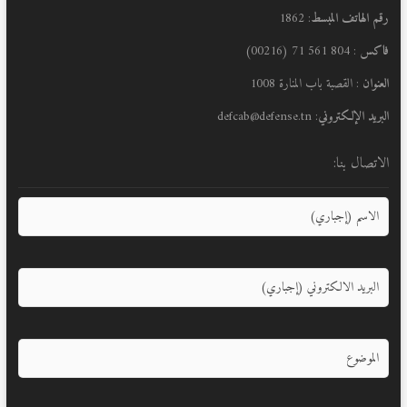
رقم الهاتف المبسط
: 1862
فاكس
: 804 561 71 (00216)
العنوان
: القصبة باب المنارة 1008
البريد الإلكتروني
: defcab@defense.tn
الاتصال بنا: