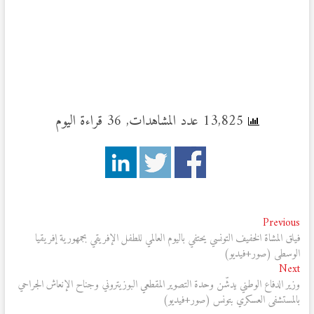
13,825 عدد المشاهدات, 36 قراءة اليوم
تصفّح
Previous
Previous
post:
فيلق المشاة الخفيف التونسي يحتفي باليوم العالمي للطفل الإفريقي بجمهورية إفريقيا
المقالات
الوسطى (صور+فيديو)
Next
Next
post:
وزير الدفاع الوطني يدشّن وحدة التصوير المقطعي البوزيتروني وجناح الإنعاش الجراحي
بالمستشفى العسكري بتونس (صور+فيديو)