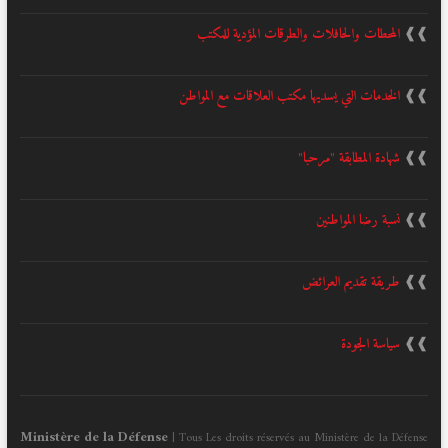
❱❱
المحطات والحافلات والطرقات المؤدية للمكتب
❱❱
الخدمات التي يسديها مكتب العلاقات مع المواطن
❱❱
شهادة المطابقة "مرحبا"
❱❱
نسبة رضا المواطنين
❱❱
طريقة تقديم العرائض
❱❱
سياسة الجودة
Ministère de la Défense
| Tous Les droits réservés au Ministère de la Défense