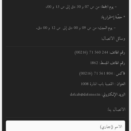
– يوم الجمعة:
من س 07 و 30 دق إلى س 13 و 00،
* حصّة إستمرارية:
– يوم السبت:
من س 09 و 00 دق إلى س 12 و 00 دق.
وسائل الاتصال:
رقم الهاتف
: 244 560 71 (00216)
رقم الهاتف المبسط
: 1862
فاكس
: 804 561 71 (00216)
العنوان
: القصبة باب المنارة 1008
البريد الإلكتروني
: defcab@defense.tn
الاتصال بنا: