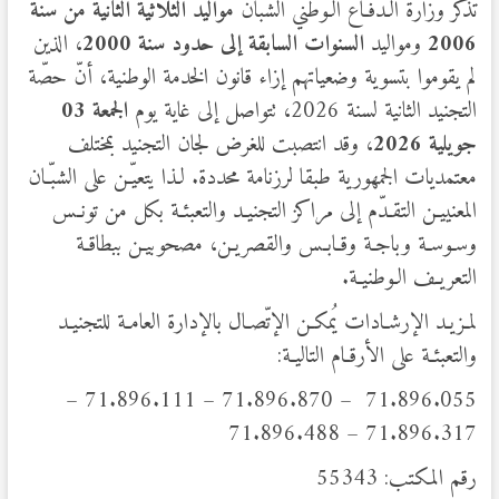
تُذكر وزارة الـدفـاع الـوطني الشبّان
مواليد الثلاثية الثانية من سنة
2006
ومواليد
السنوات السابقة إلى حدود سنة
2000
، الذين
لم يقوموا بتسوية وضعياتهم إزاء قانون الخدمة الوطنية، أنّ حصّة
التجنيد الثانية لسنة 2026، تتواصل إلى غاية يوم
الجمعة
03
جويلية
2026
، وقد انتصبت للغرض لجان التجنيد بمختلف
معتمديات الجمهورية طبقا لرزنامة محددة. لـذا يتعيّـن على الشبّـان
المعنييـن التقـدّم إلى مراكز التجنيـد والتعبئـة بكل من تونـس
وسـوسـة وباجـة وقـابـس والقصريـن، مصحوبيـن ببطاقـة
التعريـف الـوطنيـة.
لمـزيـد الإرشـادات يُمكـن الإتّصـال بالإدارة العامـة للتجنيـد
والتعبئـة على الأرقـام التاليـة:
71.896.055 – 71.896.870 – 71.896.111 –
71.896.317 – 71.896.488
رقم المكتب: 55343