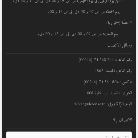
–
من يوم الإثنين إلى يوم الخميس:
من س 08 و 00 دق إلى س 14 و 30 دق،
– يوم الجمعة:
من س 07 و 30 دق إلى س 13 و 00،
* حصّة إستمرارية:
– يوم السبت:
من س 09 و 00 دق إلى س 12 و 00 دق.
وسائل الاتصال:
رقم الهاتف
: 244 560 71 (00216)
رقم الهاتف المبسط
: 1862
فاكس
: 804 561 71 (00216)
العنوان
: القصبة باب المنارة 1008
البريد الإلكتروني
: defcab@defense.tn
الاتصال بنا: