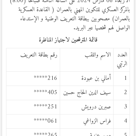
الأربعاء 06 مارس 2024 على الساعة الثامنة صباحا (8:00)
بالمركز العسكري للتكوين المهني بالعمران ( القاعدة العسكرية
بالعمران) مصحوبين ببطاقة التعريف الوطنية و الإستدعاء
الواصل لهم شخصيا عبر البريد.
قائمة المترشحين لاجتياز المناظرة
العدد
الاسم واللقب
رقم بطاقة التعريف
الرتبي
1
أماني بن عبودة
216*****
2
سيف الدين الحاج حسين
405*****
3
صبرين درويش
251*****
4
فراس الزواغي
061*****
5
وسيم عنيبة
265*****