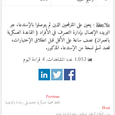
ملاحظة
: يتعين على المترشحين الذين لم يتوصلوا بالإستدعاء عبر
البريد، الإتصال بإدارة التصرف في الأفراد ( القاعدة العسكرية
بالعمران) نصف ساعة على الأقل قبل انطلاق الإختبارات،
قصد تسلم نسخة من الإستدعاء المذكور.
1,052 عدد المشاهدات, 4 قراءة اليوم
تصفّح
Previous
Previous
post:
قافلة صحيّة عسكرية بمعتمديتي رمادة والذهيبة
المقالات
Next
Next
post:
وزير الدّفاع الوطني يستقبل سفيرة فرنسا بتونس