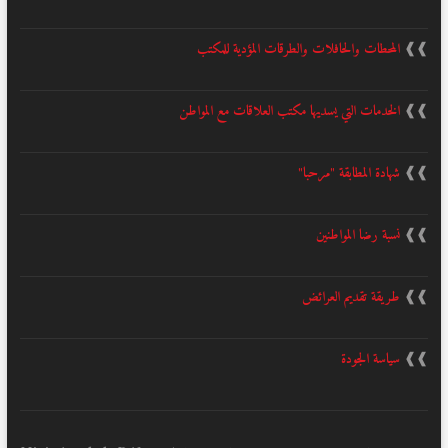
❱❱
المحطات والحافلات والطرقات المؤدية للمكتب
❱❱
الخدمات التي يسديها مكتب العلاقات مع المواطن
❱❱
شهادة المطابقة "مرحبا"
❱❱
نسبة رضا المواطنين
❱❱
طريقة تقديم العرائض
❱❱
سياسة الجودة