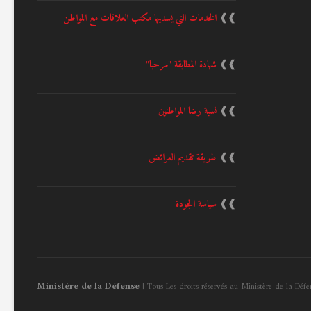
❱❱
الخدمات التي يسديها مكتب العلاقات مع المواطن
❱❱
شهادة المطابقة "مرحبا"
❱❱
نسبة رضا المواطنين
❱❱
طريقة تقديم العرائض
❱❱
سياسة الجودة
Ministère de la Défense
| Tous Les droits réservés au Ministère de la Déf