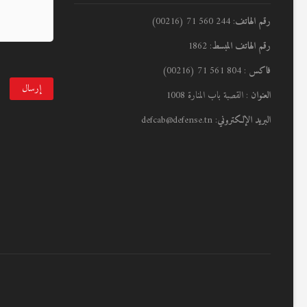
رقم الهاتف
: 244 560 71 (00216)
رقم الهاتف المبسط
: 1862
فاكس
: 804 561 71 (00216)
العنوان
: القصبة باب المنارة 1008
البريد الإلكتروني
: defcab@defense.tn