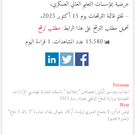
عرضية بمؤسسات التعليم العالي العسكري،
– تختم قائمة الترشحات يوم 15 أكتوبر 2025.
تحميل مطلب الترشح على هذا الرابط:
مطلب ترشح
15,580 عدد المشاهدات, 1 قراءة اليوم
تصفّح
Previous
Previous
post:
انتداب مهندسين أوّلين إختصاص ” إعلامية ” بالسلك المشترك لمهندسي الإدارات
المقالات
العمومية بوزارة الدفاع الوطني بعنوان سنة 2025
Next
Next
post:
تونس تترأس الاجتماع الدوري لرؤساء أركان جيوش بلدان مبادرة “5 زائد 5 دفاع”
(صور+ فيديو)