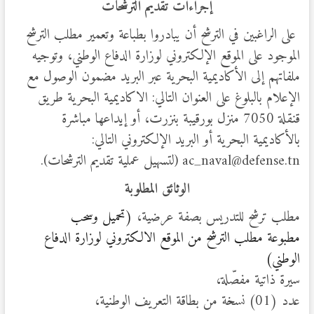
إجراءات تقديم الترشحات
على الراغبين في الترشح أن يبادروا بطباعة وتعمير مطلب الترشح
الموجود على الموقع الإلكتروني لوزارة الدفاع الوطني، وتوجيه
ملفاتهم إلى الأكاديمية البحرية عبر البريد مضمون الوصول مع
الإعلام بالبلوغ على العنوان التالي: الاكاديمية البحرية طريق
قنقلة 7050 منزل بورقيبة بنزرت، أو إيداعها مباشرة
بالأكاديمية البحرية أو البريد الإلكتروني التالي:
ac_naval@defense.tn (لتسهيل عملية تقديم الترشحات).
الوثائق المطلوبة
مطلب ترشح للتدريس بصفة عرضية،
(تحميل وسحب
مطبوعة مطلب الترشح من الموقع الالكتروني لوزارة الدفاع
الوطني)
سيرة ذاتية مفصّلة،
عدد (01) نسخة من بطاقة التعريف الوطنية،