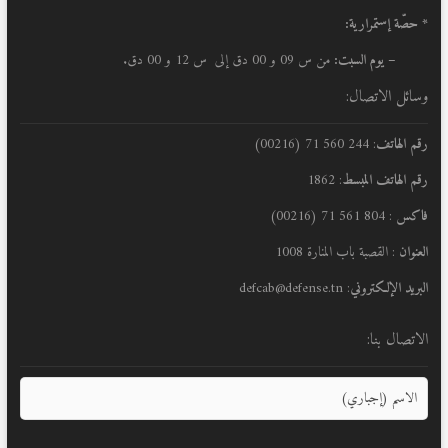
* حصّة إستمرارية:
– يوم السبت:
من س 09 و 00 دق إلى س 12 و 00 دق.
وسائل الاتصال:
رقم الهاتف
: 244 560 71 (00216)
رقم الهاتف المبسط
: 1862
فاكس
: 804 561 71 (00216)
العنوان
: القصبة باب المنارة 1008
البريد الإلكتروني
: defcab@defense.tn
الاتصال بنا: