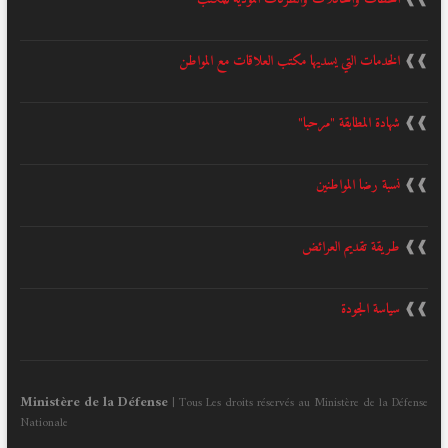
❱❱
الخدمات التي يسديها مكتب العلاقات مع المواطن
❱❱
شهادة المطابقة "مرحبا"
❱❱
نسبة رضا المواطنين
❱❱
طريقة تقديم العرائض
❱❱
سياسة الجودة
Ministère de la Défense
| Tous Les droits réservés au Ministère de la Défense
Nationale