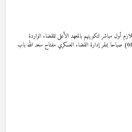
لازم أول مباشر لتكوينهم بالمعهد الأعلى للقضاء الواردة
أسماؤهم بالجدول أسفله، أن الاختبارات الشفاهية تُجرى بداية من يوم الخميس 04 جوان 2026 على السّاعة الثامنة والنصف (08:30) صباحا بمقر إدارة القضاء العسكري مفتاح سعد الله باب