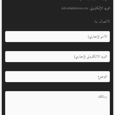
البريد الإلكتروني
: defcab@defense.tn
الاتصال بنا: