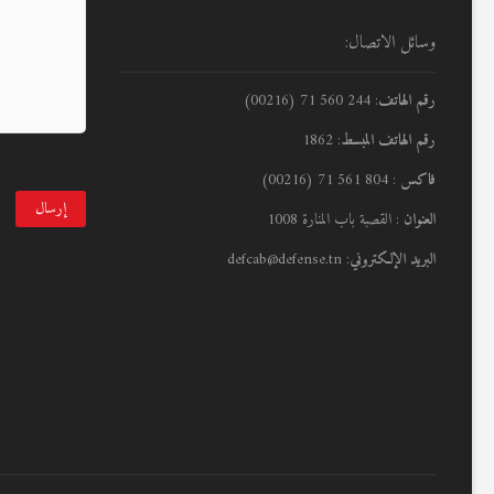
وسائل الاتصال:
رقم الهاتف
: 244 560 71 (00216)
رقم الهاتف المبسط
: 1862
فاكس
: 804 561 71 (00216)
العنوان
: القصبة باب المنارة 1008
البريد الإلكتروني
: defcab@defense.tn