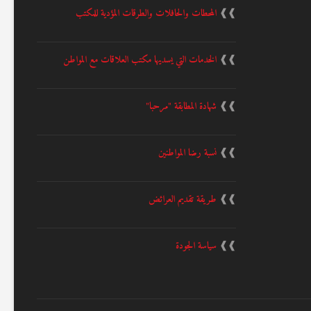
❱❱
المحطات والحافلات والطرقات المؤدية للمكتب
❱❱
الخدمات التي يسديها مكتب العلاقات مع المواطن
❱❱
شهادة المطابقة "مرحبا"
❱❱
نسبة رضا المواطنين
❱❱
طريقة تقديم العرائض
❱❱
سياسة الجودة