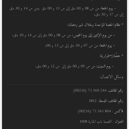
– يوم الجمعة:
من س 08 و 00 دق إلى س 13 و 00 دق ومن س 14 و 30 دق
إلى س 17 و 30 دق،
* نظام الحصة الواحدة وخلال شهر رمضان:
–
من يوم الإثنين إلى يوم الخميس:
من س 08 و 00 دق إلى س 14 و 30 دق،
– يوم الجمعة:
من س 07 و 30 دق إلى س 13 و 00،
* حصّة إستمرارية:
– يوم السبت:
من س 09 و 00 دق إلى س 12 و 00 دق.
وسائل الاتصال:
رقم الهاتف
: 244 560 71 (00216)
رقم الهاتف المبسط
: 1862
فاكس
: 804 561 71 (00216)
العنوان
: القصبة باب المنارة 1008