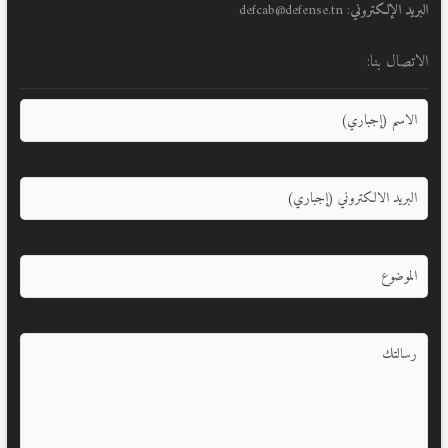
البريد الإلكتروني
: defcab@defense.tn
الاتصال بنا: