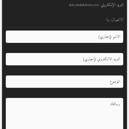
البريد الإلكتروني
: defcab@defense.tn
الاتصال بنا: