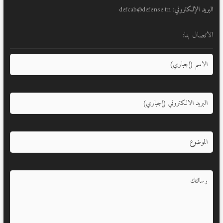
البريد الإلكتروني
: defcab@defense.tn
الاتصال بنا: