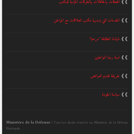
❱❱
المحطات والحافلات والطرقات المؤدية للمكتب
❱❱
الخدمات التي يسديها مكتب العلاقات مع المواطن
❱❱
شهادة المطابقة "مرحبا"
❱❱
نسبة رضا المواطنين
❱❱
طريقة تقديم العرائض
❱❱
سياسة الجودة
Ministère de la Défense
| Tous Les droits réservés au Ministère de la Défense
Nationale