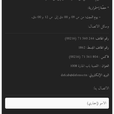
* حصّة إستمرارية:
– يوم السبت:
من س 09 و 00 دق إلى س 12 و 00 دق.
وسائل الاتصال:
رقم الهاتف
: 244 560 71 (00216)
رقم الهاتف المبسط
: 1862
فاكس
: 804 561 71 (00216)
العنوان
: القصبة باب المنارة 1008
البريد الإلكتروني
: defcab@defense.tn
الاتصال بنا: