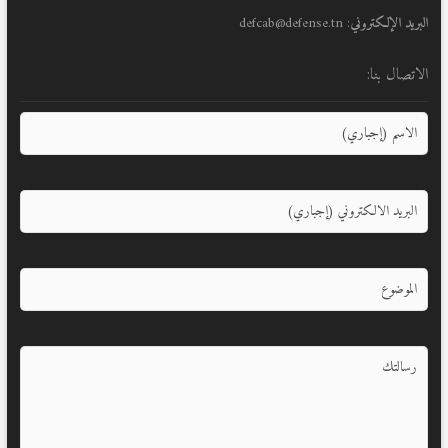
البريد الإلكتروني
: defcab@defense.tn
الاتصال بنا: