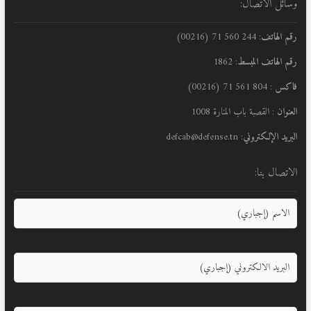
وسائل الاتصال:
رقم الهاتف
: 244 560 71 (00216)
رقم الهاتف المبسط
: 1862
فاكس
: 804 561 71 (00216)
العنوان
: القصبة باب المنارة 1008
البريد الإلكتروني
: defcab@defense.tn
الاتصال بنا: