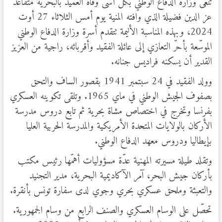
تنعى وزارة الدفاع الوطني بكل أسى وفاة العميد بالبحرية متقاعد
عز الدين فضيلة الذي وافته المنية يوم أمس الثلاثاء 27 أوت
2024، وبهذه المناسبة الأليمة تتقدم أسرة وزارة الدفاع الوطني
الموسّعة بأحرّ التعازي إلى عائلة الفقيد وأقربائه، راجية من العزيز
القدير أن يسكنه فراديس جنانه.
وولد الفقيد في 24 سبتمبر 1941 بقصور الساف والتحق
بصفوف الجيش الوطني في ماي 1965. وتلقى تكوينه العسكري
بفرنسا وتخرج في اختصاص مشاة بحرية ثم تابع دروس مدرسة
الأركان بالولايات المتحدة الأمريكية والمدرسة الحربية العليا
بإيطاليا ودروس معهد الدفاع الوطني.
وتقلد طيلة مسيرته المهنية عدّة مسؤوليات أهمّها رئيس مكتب
بأركان جيش البحر، آمر الآكاديمية البحرية، مدير التجنيد
والتعبئة وملحق عسكري بحري وجوي لدى سفارة تونس بأنقرة.
تحصّل على الوسام العسكري والصنف الرابع من وسام الجمهورية.