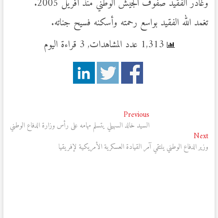
وغادر الفقيد صفوف الجيش الوطني منذ أفريل 2005.
تغمد الله الفقيد بواسع رحمته وأسكنه فسيح جناته.
1,313 عدد المشاهدات, 3 قراءة اليوم
تصفّح
Previous
Previous
post:
السيد خالد السهيلي يتسلم مهامه على رأس وزارة الدفاع الوطني
المقالات
Next
Next
post:
وزير الدفاع الوطني يلتقي آمر القيادة العسكرية الأمريكية لإفريقيا