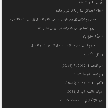
إلى س 17 و 30 دق،
* نظام الحصة الواحدة وخلال شهر رمضان:
–
من يوم الإثنين إلى يوم الخميس:
من س 08 و 00 دق إلى س 14 و 30 دق،
– يوم الجمعة:
من س 07 و 30 دق إلى س 13 و 00،
* حصّة إستمرارية:
– يوم السبت:
من س 09 و 00 دق إلى س 12 و 00 دق.
وسائل الاتصال:
رقم الهاتف
: 244 560 71 (00216)
رقم الهاتف المبسط
: 1862
فاكس
: 804 561 71 (00216)
العنوان
: القصبة باب المنارة 1008
البريد الإلكتروني
: defcab@defense.tn