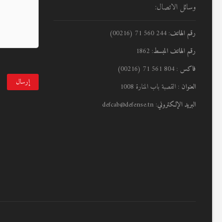
وسائل الاتصال:
رقم الهاتف
: 244 560 71 (00216)
رقم الهاتف المبسط
: 1862
فاكس
: 804 561 71 (00216)
العنوان
: القصبة باب المنارة 1008
البريد الإلكتروني
: defcab@defense.tn