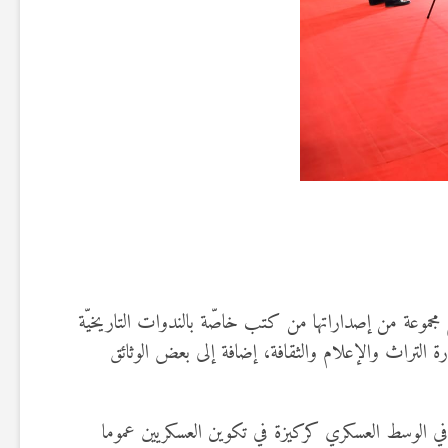
لدولي للكتاب لسنة 2024، وذلك بتخصيص جناح لعرض وبيع مجموعة من إصداراتها من كتب خاصّة بالندوات التاريخيّة
إدارة التراث والإعلام والثقافة، إضافة إلى بعض الوثائق
من عناية بالكتاب وبأهميته ودوره في الوسط العسكري كركيزة في تكوين العسكريين عموما