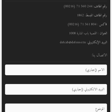
رقم الهاتف
: 244 560 71 (00216)
رقم الهاتف المبسط
: 1862
فاكس
: 804 561 71 (00216)
العنوان
: القصبة باب المنارة 1008
البريد الإلكتروني
: defcab@defense.tn
الاتصال بنا: