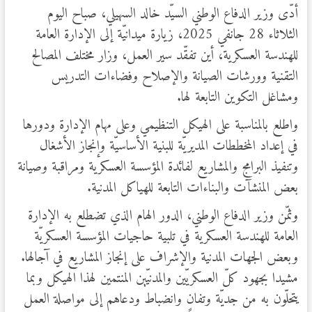
أدّى وزير الدفاع الوطني السيّد خالد السهيلي، صباح اليوم
الثلاثاء 28 جانفي 2025، زيارة ميدانيّة إلى الإدارة العامة
للهندسة العسكرية، أين تفقّد سير العمل، وزار مختلف المصالح
التقنية وورشات الصيانة والإصلاح وفضاءات التدريس
ومشاغل التكوين التابعة لها.
واطلع بالمناسبة على الهيكل التنظيمي وعلى مهام الإدارة ودورها
في إعداد المخططات المديريّة للبنية الأساسيّة وإنجاز الأشغال
وتنفيذ البرامج والمشاريع لفائدة المؤسسة العسكرية ومراقبة وصيانة
بعض المنشآت والبناءات التابعة للهياكل المدنية.
وثمّن وزير الدفاع الوطني، الدور الهام الذي تضطلع به الإدارة
العامة للهندسة العسكرية في تلبية حاجيات المؤسسة العسكريّة
وبعض الجهات المدنية والإشراف على إنجاز المشاريع في آجالها.
مشيدا بجهود كلّ العسكريّين والمدنيّين المنتمين لهذا الهيكل وبما
يتحلّون به من جديّة وتفانٍ وانضباط ودعاهم إلى مواصلة العمل