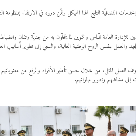
خدمات الفندقيّة التابع لهذا الهيكل وثمّن دوره في الارتقاء بمنظومة 
ين للإدارة العامة للّباس والتموين لما يتحلّون به من جديّة وتفانٍ وانضب
لجهد والعمل بنفس الروح الوطنية العالية، والسعي إلى تطوير أساليب ال
 ظروف العمل المثلى، من خلال حسن تأطير الأفراد والرفع من معنوياته
 إلى مشاغلهم وتطوير مهاراتهم.