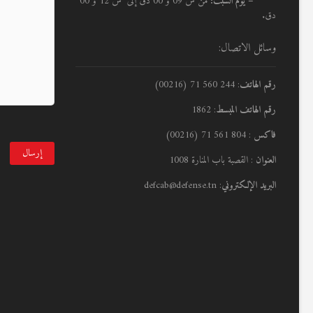
– يوم السبت:
من س 09 و 00 دق إلى س 12 و 00
دق.
وسائل الاتصال:
رقم الهاتف
: 244 560 71 (00216)
رقم الهاتف المبسط
: 1862
فاكس
: 804 561 71 (00216)
العنوان
: القصبة باب المنارة 1008
البريد الإلكتروني
: defcab@defense.tn