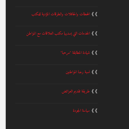
❱❱
المحطات والحافلات والطرقات المؤدية للمكتب
❱❱
الخدمات التي يسديها مكتب العلاقات مع المواطن
❱❱
شهادة المطابقة "مرحبا"
❱❱
نسبة رضا المواطنين
❱❱
طريقة تقديم العرائض
❱❱
سياسة الجودة