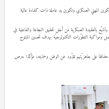
التكوين المهني العسكري وتكوين يد عاملة ذات كفاءة عالية
اط وتشبّع بالعقيدة العسكرية من أجل تحقيق النجاعة والفاعلية في
عمل ومواكبة التطوّرات التكنولوجيّة بهدف تحسين المنتوج
م حفاظا على جاهزيّتهم للذّود عن الوطن وحمايته، مؤكدا حرص