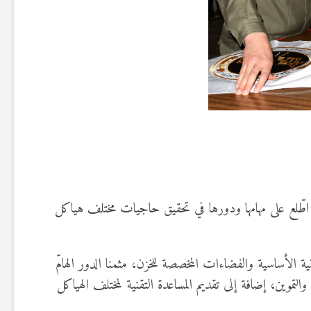
فقّد إلى الإدارة العامة للّباس والتموين، أين اطّلع على مهامها ودورها في تحقيق حاجيات مختلف هياكل
لبنية الأساسية والفضاءات المخصصة للخزن، مثمنا الدور الهامّ
لتموين، إضافة إلى تقديم المساعدة التقنية لمختلف الهياكل