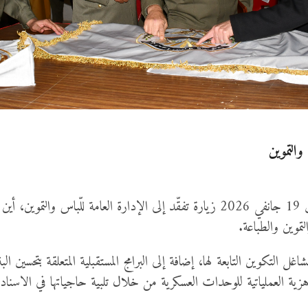
والتموين
أدّى وزير الدفاع الوطني السيّد خالد السهيلي صباح اليوم الاثنين 19 جانفي 2026 زيارة ت
تموين والطباعة.
غل التكوين التابعة لها، إضافة إلى البرامج المستقبلية المتعلقة بتحسين ا
هزية العملياتية للوحدات العسكرية من خلال تلبية حاجياتها في الاسناد وا