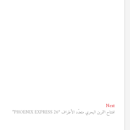
تصفّح
Next
Next
post:
افتتاح التمرين البحري متعدّد الأطراف “PHOENIX EXPRESS 26”
المقالات