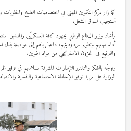
كما زار مركز التكوين المهني في اختصاصات الطبخ والحلويات وال
تستجيب لسوق الشغل.
وأشاد وزير الدفاع الوطني بجهود كافة العسكريّين والمدنيين المنتم
أداء مهامهم وتطوير مردوديتهم، داعيا إياهم إلى مواصلة بذل ا
والترفيع في المخزون الاستراتيجي من مواد التموين.
وتوجّه بالشكر والتقدير للإطارات المشرفة لمساهمتهم في توفير
الوزارة على مزيد توفير الإحاطة الاجتماعية والنفسية والانصات