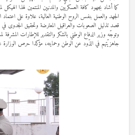
كما أشاد بجهود كافة العسكريّين والمدنيين المنتمين لهذا الهيكل
الجهد والعمل بنفس الروح الوطنية العالية، علاوة على اعتماد ا
قصد تذليل الصعوبات والعراقيل المعترضة وتحقيق الجدوى في تن
وتوجّه وزير الدفاع الوطني بالشكر والتقدير للإطارات المشرفة
جاهزيّتهم في الذّود عن الوطن وحمايته، مؤكدا حرص الوزارة على