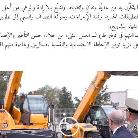
 لما يتحلّون به من جديّة وتفانٍ وانضباط وتشبّع بالإرادة والوعي من أجل
لتطبيقات الحديثة لرقمنة الإجراءات وحوكمة التصرّف والسعي إلى تطوير 
فيذ المشاريع.
 لمساهمتهم في توفير ظروف العمل المثلى، من خلال حسن التأطير والإنص
 مزيد توفير الإحاطة الاجتماعية والنفسية للعسكريين وخاصة منهم المراب