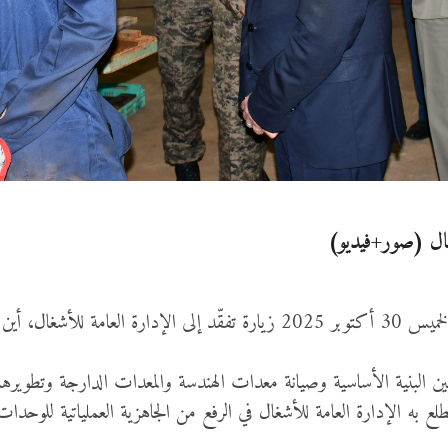
شغال (صور+فيديو)
أدّى وزير الدفاع الوطني السيّد خالد السهيلي صباح يوم أمس الخميس 30 أكتوبر 2025 ز
قة بتحسين البنية الأساسية وصيانة معدات الهندسة والمعدات الدارجة وتطو
ضطلع به الإدارة العامة للأشغال في الرفع من الجاهزية العملياتية للوحد