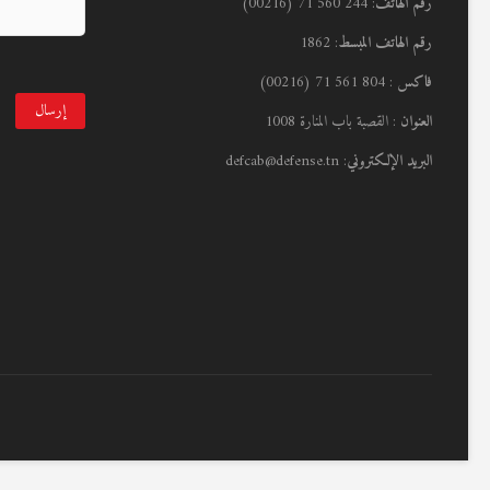
رقم الهاتف
: 244 560 71 (00216)
رقم الهاتف المبسط
: 1862
فاكس
: 804 561 71 (00216)
العنوان
: القصبة باب المنارة 1008
البريد الإلكتروني
: defcab@defense.tn