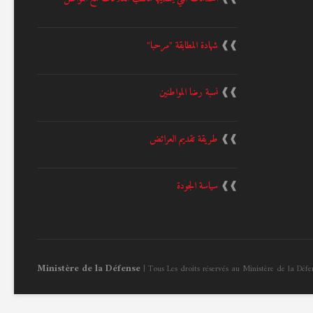
❱❱
شهادة المطابقة "مرحبا"
❱❱
نسبة رضا المواطنين
❱❱
طريقة تقديم العرائض
❱❱
سياسة الجودة
Ministère de la Défense
| Tous Les droits réservés au Ministère de la Déf