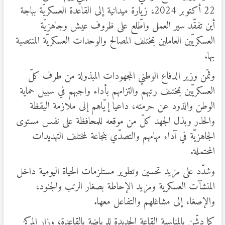
22 أكتوبر 2024، زيارة ميدانية إلى القاعدة العسكريّة بباجة
أين تفقّد سير العمل واطّلع على ظروف عيش وجاهزيّة
العسكريّين العاملين بمختلف المصالح والوحدات العسكريّة المنتصبة
بها.
وثمّن وزير الدفاع الوطني المجهودات المبذولة من طرف كلّ
العسكريّين بمختلف رتبهم والتزامهم بأداء واجبهم في سبيل حماية
الوطن والذود عن حرمته، داعيا إيّاهم إلى ملازمة اليقظة
والحذر وبذل الجهد كلّ من موقعه للمحافظة على نفس مستوى
الجاهزيّة في آداء مهامهم والتصدّي بنجاعة لمختلف التهديدات
المحتملة.
وشدّد على مزيد تحسين وتطوير مستلزمات الحياة اليومية داخل
المنشآت العسكرية ومزيد الإحاطة بصغار الرتب والجنود،
والإصغاء إلى مشاغلهم والتفاعل معها.
كما دشّن بالمناسبة القاعة الجديدة للرياضة بالقاعدة، وزار المركز