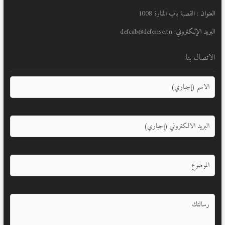
العنوان
: القصبة باب المنارة 1008
البريد الإلكتروني
: defcab@defense.tn
الاتصال بنا: