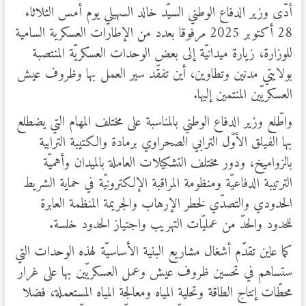
أدّى وزير الدفاع الوطني السيّد خالد السهيلي يوم أمس الثلاثاء
28 أكتوبر 2025 مرفوقا بعدد من الإطارات العسكرية السامية
للوزارة، زيارة ميدانيّة إلى بعض الوحدات العسكريّة المنتصبة
بولايتي مدنين وتطاوين، أين تفقّد سير العمل بها وظروف عيش
العسكريّين المنتمين إليها.
واطّلع وزير الدفاع الوطني بالمناسبة على مختلف المهام التي يضطلع
بها الفيلق الأوّل الترابي الصحراوي برمادة والكتيبة الترابية
بالزواميخ، ودور مختلف التشكيلات العاملة بالميدان وأهميّة
الترتيبة الدفاعيّة ومنظومة المراقبة الإلكترونيّة في حماية الشريط
الحدودي والتصدّي لخطر الإرهاب والجريمة المنظمة العابرة
للحدود والحدّ من عمليّات التهريب واجتياز الحدود خلسة.
كما عاين تقدّم أشغال مشاريع البنية الأساسيّة لهذه الوحدات التي
ستساهم في تحسين ظروف عيش وعمل العسكريّين بها على غرار
محطّات إنتاج الطاقة وتحلية المياه ومعالجة المياه المستعملة، فضلا