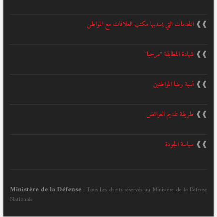
❱❱
الخدمات التي يسديها مكتب العلاقات مع المواطن
❱❱
شهادة المطابقة "مرحبا"
❱❱
نسبة رضا المواطنين
❱❱
طريقة تقديم العرائض
❱❱
سياسة الجودة
Ministère de la Défense
| Tous Les droits réservés au Ministère de la Défense
Nationale