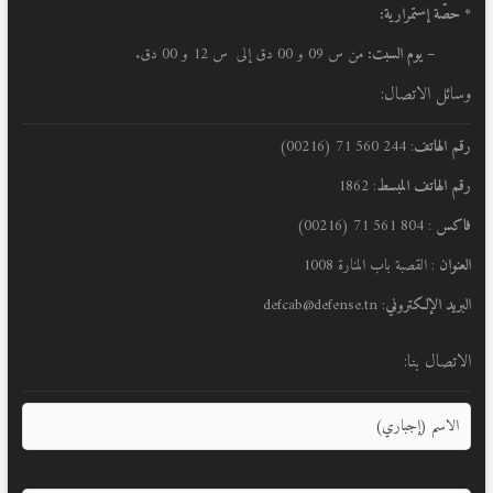
* حصّة إستمرارية:
– يوم السبت:
من س 09 و 00 دق إلى س 12 و 00 دق.
وسائل الاتصال:
رقم الهاتف
: 244 560 71 (00216)
رقم الهاتف المبسط
: 1862
فاكس
: 804 561 71 (00216)
العنوان
: القصبة باب المنارة 1008
البريد الإلكتروني
: defcab@defense.tn
الاتصال بنا: