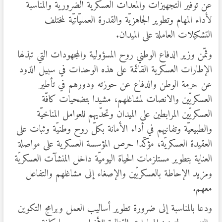
عن توفير التجهيزات والمعدّات العسكريّة الضروريّة والمناسبة
لأداء المهام وتطوير الجاهزيّة والقدرة العمليّاتيّة لمختلف
التشكيلات العاملة على الميدان.
وثمّن وزير الدفاع الوطني روح المسؤولية والمجهودات التي تبذلها
الإطارات العسكرية القائمة على هذه الوحدات في سبيل الذود
عن حرمة الوطن والدفاع عن حوزته ودورهم في تأطير
العسكريّين والانصات لمشاغلهم، مشيدا بتضحيات كافّة
العسكريّين المرابطين على الميدان وتحدّيهم للعوامل المناخيّة
والطبيعيّة وتفانيهم في أداء الأمانة بكلّ روح وطنيّة وثبات على
العقيدة العسكريّة، مؤكّدا حرص المؤسسة العسكرية على مواصلة
العناية بتطوير مستلزمات الحياة اليوميّة داخل المنشآت العسكريّة
ومزيد الإحاطة بالعسكريّين والإصغاء إلى مشاغلهم والتفاعل
معهم.
ودعا بالمناسبة إلى ضرورة تطوير أساليب العمل وبرامج التكوين