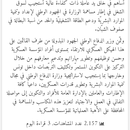
تساهم في خلق يد عاملة ذات كفاءة عالية تستجيب لسوق
الشغل في إطار مساهمة الوزارة في المجهود الوطني لإعداد وتنمية
الموارد البشريّة ودعم الطاقة التشغيليّة والحد من نسبة البطالة في
صفوف الشبّان.
وثمّن وزير الدفاع الوطني الجهود المبذولة من طرف القائمين على
هذا الهيكل العسكري للارتقاء بمستوى أفراد المؤسسة العسكرية
وحسن توظيفهم وتطوير مهاراتهم وتدعيم معارفهم من خلال
التركيز على التكوين المستمرّ وتكثيف التربّصات داخل تونس
وخارجها بما يستجيب لاستراتيجية وزارة الدفاع الوطني في مجال
تنمية الموارد البشرية وتطوير قدرات العسكريين، داعيا كافة
الإطارات والعاملين بالإدارة العامة للأفراد والتكوين إلى مواصلة
التفاني في العمل والاجتهاد لتعزيز هذه المكاسب والمساهمة في
المحافظة على الأهبة العملياتية للمؤسسة العسكرية.
2,157 عدد المشاهدات, 3 قراءة اليوم