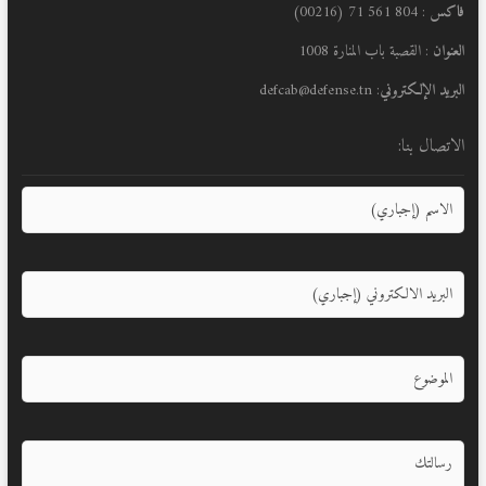
فاكس
: 804 561 71 (00216)
العنوان
: القصبة باب المنارة 1008
البريد الإلكتروني
: defcab@defense.tn
الاتصال بنا: