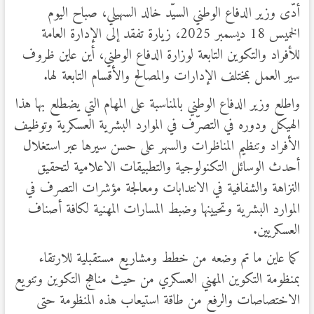
أدّى وزير الدفاع الوطني السيّد خالد السهيلي، صباح اليوم
الخميس 18 ديسمبر 2025، زيارة تفقد إلى الإدارة العامة
للأفراد والتكوين التابعة لوزارة الدفاع الوطني، أين عاين ظروف
سير العمل بمختلف الإدارات والمصالح والأقسام التابعة لها.
واطلع وزير الدفاع الوطني بالمناسبة على المهام التي يضطلع بها هذا
الهيكل ودوره في التصرّف في الموارد البشرية العسكرية وتوظيف
الأفراد وتنظيم المناظرات والسهر على حسن سيرها عبر استغلال
أحدث الوسائل التكنولوجية والتطبيقات الاعلامية لتحقيق
النزاهة والشفافية في الانتدابات ومعالجة مؤشرات التصرف في
الموارد البشرية وتحيينها وضبط المسارات المهنية لكافة أصناف
العسكريين.
كما عاين ما تم وضعه من خطط ومشاريع مستقبلية للارتقاء
بمنظومة التكوين المهني العسكري من حيث مناهج التكوين وتنويع
الاختصاصات والرفع من طاقة استيعاب هذه المنظومة حتى