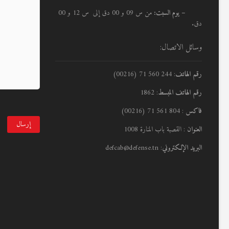
– يوم السبت:
من س 09 و 00 دق إلى س 12 و 00
دق.
وسائل الاتصال:
رقم الهاتف
: 244 560 71 (00216)
رقم الهاتف المبسط
: 1862
فاكس
: 804 561 71 (00216)
العنوان
: القصبة باب المنارة 1008
البريد الإلكتروني
: defcab@defense.tn