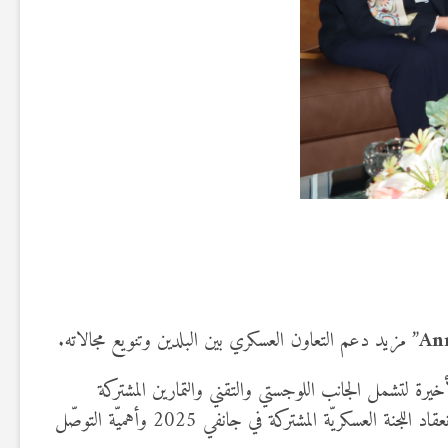
An
” مزيد دعم التعاون العسكري بين البلدين وتنويع مجالاته.
خيرة لتشمل الجانب اللوجستي والتقني والتمارين المشتركة
وتبادل الخبرات والزيارات بين الجانبين خاصّة في مجال التدريب والتكوين. مؤكّدا على ضرورة دفع هذه الشراكة الاستراتيجيّة بمناسبة انعقاد اللجنة العسكريّة المشتركة في جانفي 2025 وأهميّة التوصّل