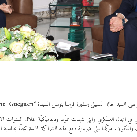
لوطني السيد خالد السهيلي بسفيرة فرنسا بتونس السيدة “
ne Gueguen
ثنائي في المجال العسكري والتي شهدت تنوّعا وديناميكيّة خلال السنوات الأ