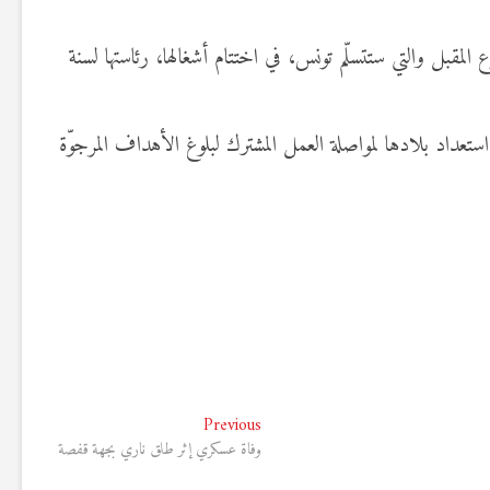
5+5 دفاع” التي ستحتضنها العاصمة الإسبانيّة الأسبوع المقبل والتي ستتسلّم تونس، في اختتام أشغالها، رئاستها لسنة
ستعداد بلادها لمواصلة العمل المشترك لبلوغ الأهداف المرجوّة
Previous
Previous
post:
وفاة عسكري إثر طلق ناري بجهة قفصة