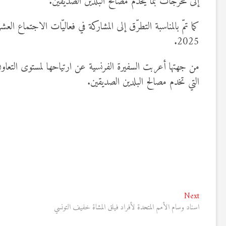
إلى مخرجات بما يخدم مصالح البلدين الصديقين.
2025.
من جهتها أعربت السفيرة الفرنسية عن ارتياحها لمستوى التعاون 
التي تخدم مصالح البلدين الصديقين.
تصفّح
Next
Next
post:
اسناد وسام الأمم المتحدة لأفراد فيلق المشاة خفيف التونسي
المقالات