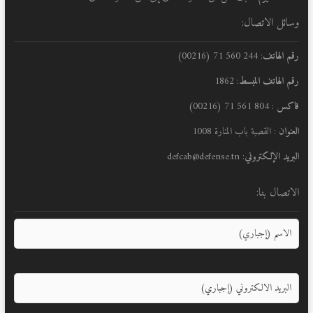
وسائل الاتصال:
رقم الهاتف
: 244 560 71 (00216)
رقم الهاتف المبسط
: 1862
فاكس
: 804 561 71 (00216)
العنوان
: القصبة باب المنارة 1008
البريد الإلكتروني
: defcab@defense.tn
الاتصال بنا: