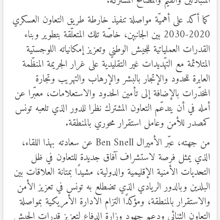
المتبادلين والقيم والمصالح المشتركة.
كما أكد على أهميّة مواصلة تنفيذ خارطة طريق التعاون العسكري
2020-2030 بين الجانبين، خاصّة تلك المتعلّقة بتطوير وبناء
القدرات العملياتية للجيش الوطني وتعزيز إمكانياته اللوجستية
المتلائمة مع التهّديدات غير التقليدية على غرار الجريمة المنظّمة
العابرة للحدود والإتجار بالبشر والإرهاب والتهريب وتجارة
المخدّرات بالإضافة إلى تأمين الحدود والاستعلامات، معبّرا عن
أمله في أن يتدعّم التعاون المشترك نظرا للدور الذي تلعبه تونس
كمصدر للأمن وعامل استقرار محوري بالمنطقة.
من جهته، عبّر الأميرال Ben Snell عن سعادته بهذا اللقاء،
الذي يمثل فرصة لاستشراف آفاق جديدة للتعاون في ظل
التحديات الأمنية الإقليمية والدولية، مشيدًا بمتانة العلاقات بين
البلدين وبالدور الريادي الذي تضطلع به تونس في تعزيز الأمن
والاستقرار بالمنطقة، ومؤكدًا التزام الادارة الأمريكية بمواصلة
التعاون الثنائي ودعم جهود وزارة الدفاع لتعزيز قدرات الجيش