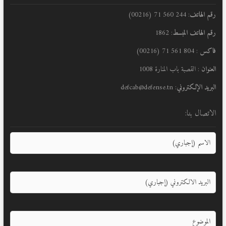
رقم الهاتف
: 244 560 71 (00216)
رقم الهاتف المبسط
: 1862
فاكس
: 804 561 71 (00216)
العنوان
: القصبة باب المنارة 1008
البريد الإلكتروني
: defcab@defense.tn
الاتصال بنا: