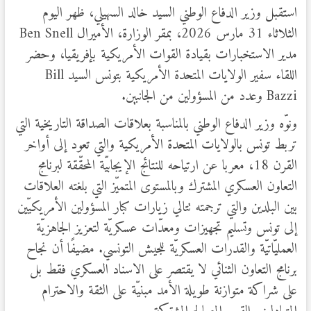
استقبل وزير الدفاع الوطني السيد خالد السهيلي، ظهر اليوم
الثلاثاء 31 مارس 2026، بمقر الوزارة، الأميرال Ben Snell
مدير الاستخبارات بقيادة القوات الأمريكية بإفريقيا، وحضر
اللقاء سفير الولايات المتحدة الأمريكية بتونس السيد Bill
Bazzi وعدد من المسؤولين من الجانبين.
ونوّه وزير الدفاع الوطني بالمناسبة بعلاقات الصداقة التاريخية التي
تربط تونس بالولايات المتحدة الأمريكية والتي تعود إلى أواخر
القرن 18، معربا عن ارتياحه للنتائج الإيجابيّة المحقّقة لبرنامج
التعاون العسكري المشترك وبالمستوى المتميّز التي بلغته العلاقات
بين البلدين والتي ترجمته تتالي زيارات كبار المسؤولين الأمريكيّين
إلى تونس وتسليم تجهيزات ومعدّات عسكريّة لتعزيز الجاهزيّة
العمليّاتيّة والقدرات العسكريّة للجيش التونسي. مضيفًا أن نجاح
برنامج التعاون الثنائي لا يقتصر على الاسناد العسكري فقط بل
على شراكة متوازنة طويلة الأمد مبنيّة على الثقة والاحترام