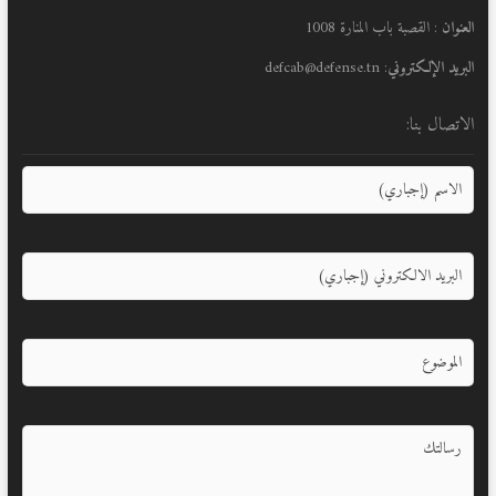
العنوان
: القصبة باب المنارة 1008
البريد الإلكتروني
: defcab@defense.tn
الاتصال بنا: