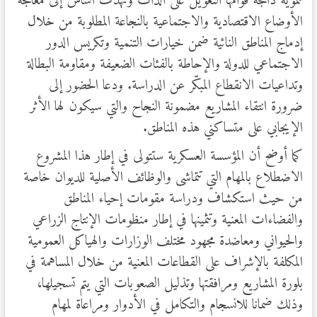
تنموية دامجة قوامها التعويل على الذات وتهدف أساس إلى معالجة
الأوضاع الاقتصادية والاجتماعية بالنجاعة المطلوبة من خلال
إدماج المناطق النائية ضمن خيارات التنمية وتكريس الدور
الاجتماعي للدولة والإحاطة بالفئات الضعيفة ومقاومة البطالة
وتداعيات الانقطاع المبكّر عن الدراسة. ودعا الحضور إلى
ضرورة انتقاء المشاريع مضمونة النجاح والتي سيكون لها الأثر
الإيجابي على متساكني هذه المناطق.
كما أوضح أن المؤسسة العسكرية ستتولى في إطار هذا المشروع
الاضطلاع بالمهام التي تتماشى والوظائف الأصلية للديوان خاصة
من حيث استكشاف ودراسة مقومات إحياء المناطق
والفضاءات المعنية وتثمينها في إطار منظومات الإنتاج الزراعي
والحيواني ومعاضدة مجهود مختلف الوزارات والهياكل العمومية
المكلفة بالإشراف على القطاعات المعنية من خلال المساهمة في
بلورة المشاريع ومرافقتها وتذليل الصعوبات التي يتم تسجيلها،
وذلك ضمانا للانسجام والتكامل في الأدوار ومراعاة لمهام