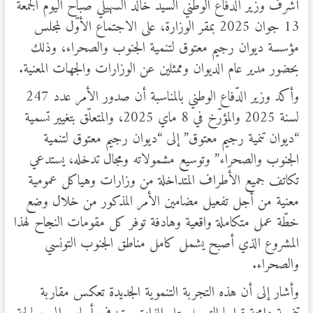
أشرف وزير الدفاع الوطني السيد خالد السهيلي صباح اليوم الجمعة
13 جوان 2025 بمقر الوزارة، على الاجتماع الأوّل لمجلس
مؤسسة ديوان رجيم معتوق لتنمية الجنوب والصحراء، وذلك
بحضور مدير عام الديوان وممثلين عن الوزارات والجهات المعنية.
وأكد وزير الدّفاع الوطني بالمناسبة أن صدور الأمر عدد 247
لسنة 2025 والمؤرّخ في 8 ماي 2025، والمتعلّق بتغيير تسمية
“ديوان تنمية رجيم معتوق” إلى “ديوان رجيم معتوق لتنمية
الجنوب والصحراء” وتوسيع مشمولاته ومجال تدخله، يستدعي
تكاتف جميع الأطراف المتداخلة من وزارات وهياكل عمومية
معنية من أجل تفعيل مضامين الأمر المذكور من خلال وضع
خطّة عمل متكاملة واقعية وهادفة توفر كل مقومات النجاح لهذا
المشروع الذي أصبح يشمل كامل مناطق الجنوب التونسي
والصحراء.
وأشار إلى أن هذه التجربة التنموية الجديدة تعكس مقاربة